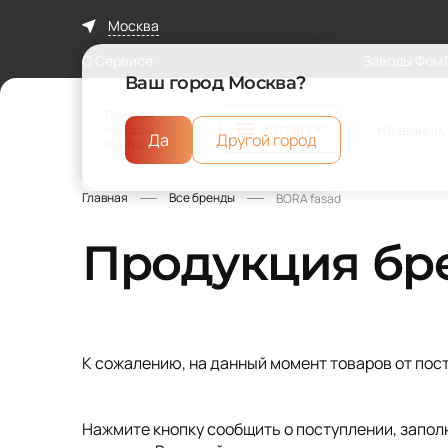
Москва
О Сервисе
Заводы Фом
Ваш город Москва?
Торговая
Каталог
площадка
Да
Другой город
ФомЛайн
Главная
Все бренды
BORA fasad
Продукция бр
К сожалению, на данный момент товаров от пос
Нажмите кнопку сообщить о поступлении, заполн