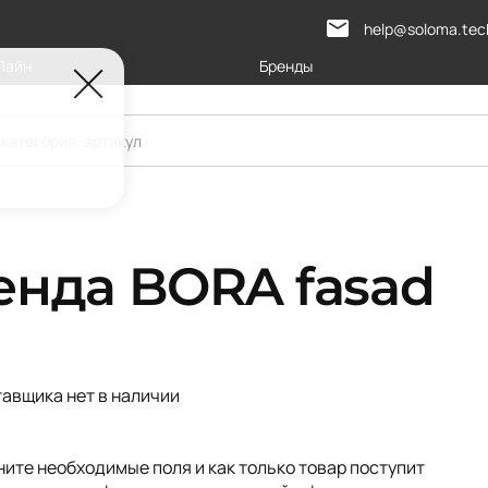
help@soloma.tec
Лайн
Бренды
енда BORA fasad
тавщика нет в наличии
ите необходимые поля и как только товар поступит