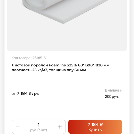
Код товара: 2618515
Листовой поролон Foamline S2516 60*1390*1820 мм,
плотность 25 кг/м3, толщина ппу 60 мм
В наличии
7 184
от
₽ / рул.
200 рул.
₽
7 184
Купить
рул.(3 шт)