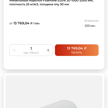
Мебельный поролон Foamline S2516 30*1000*2000 мм,
плотность 25 кг/м3, толщина ппу 30 мм
В наличии
13 769,04
от
₽ / пач.
200 пач.
₽
13 769,04
Купить
пач.(16 шт)