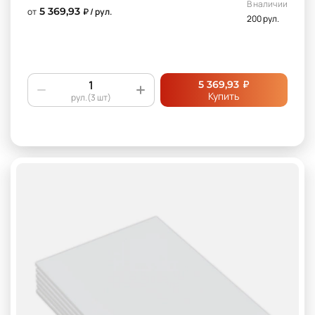
В наличии
5 369,93
от
₽ / рул.
200 рул.
₽
5 369,93
Купить
рул.(3 шт)