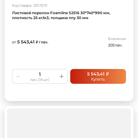
Код товара: 2617670
Листовой поролон Foamline S2516 30*740*990 мм,
плотность 25 кг/м3, толщина ппу 30 мм
В наличии
5 543,41
от
₽ / пач.
200 пач.
₽
5 543,41
Купить
пач.(16 шт)