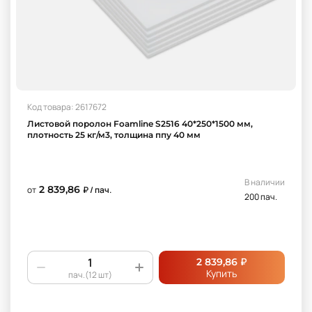
Код товара: 2617672
Листовой поролон Foamline S2516 40*250*1500 мм,
плотность 25 кг/м3, толщина ппу 40 мм
В наличии
2 839,86
от
₽ / пач.
200 пач.
₽
2 839,86
Купить
пач.(12 шт)