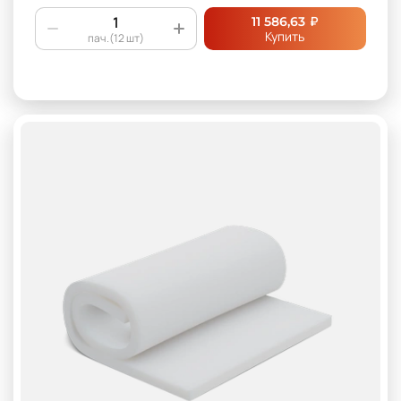
₽
11 586,63
Купить
пач.(12 шт)