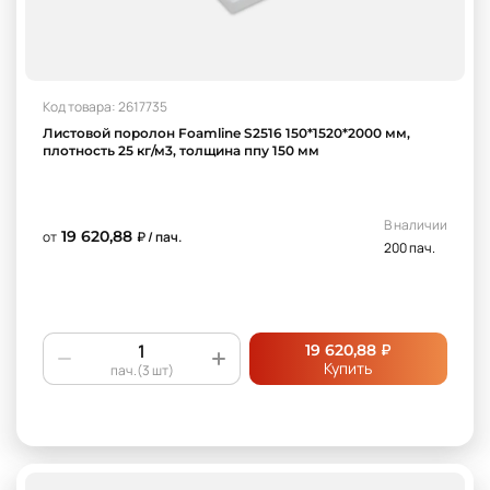
Код товара: 2617735
Листовой поролон Foamline S2516 150*1520*2000 мм,
плотность 25 кг/м3, толщина ппу 150 мм
В наличии
19 620,88
от
₽ / пач.
200 пач.
₽
19 620,88
Купить
пач.(3 шт)