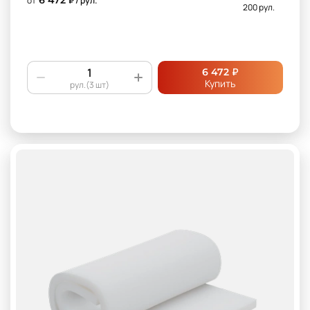
от
₽ / рул.
200 рул.
₽
6 472
Купить
рул.(3 шт)