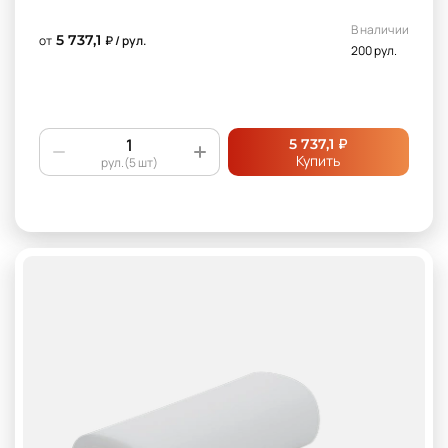
В наличии
5 737,1
от
₽ / рул.
200 рул.
₽
5 737,1
Купить
рул.(5 шт)