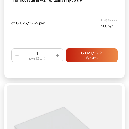
плотность 25 кг/м3, толщина ппу 70 мм
В наличии
6 023,96
от
₽ / рул.
200 рул.
₽
6 023,96
Купить
рул.(3 шт)