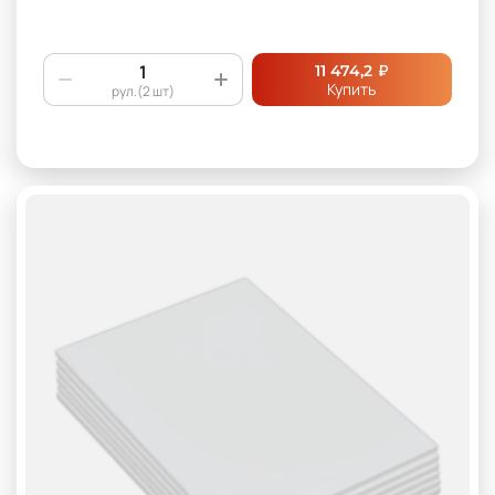
₽
11 474,2
Купить
рул.(2 шт)