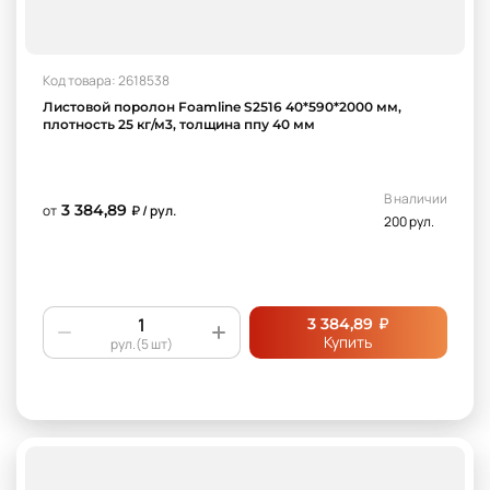
Код товара: 2618538
Листовой поролон Foamline S2516 40*590*2000 мм,
плотность 25 кг/м3, толщина ппу 40 мм
В наличии
3 384,89
от
₽ / рул.
200 рул.
₽
3 384,89
Купить
рул.(5 шт)