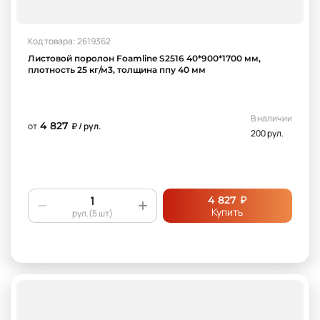
Код товара: 2619362
Листовой поролон Foamline S2516 40*900*1700 мм,
плотность 25 кг/м3, толщина ппу 40 мм
В наличии
4 827
от
₽ / рул.
200 рул.
₽
4 827
Купить
рул.(5 шт)