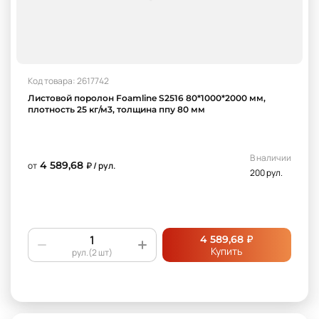
Код товара: 2617742
Листовой поролон Foamline S2516 80*1000*2000 мм,
плотность 25 кг/м3, толщина ппу 80 мм
В наличии
4 589,68
от
₽ / рул.
200 рул.
₽
4 589,68
Купить
рул.(2 шт)