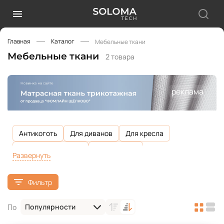
Главная
Каталог
Мебельные ткани
Мебельные ткани
2 товара
реклама
Антикоготь
Для диванов
Для кресла
Для кресла-мешка
Для кровати
Развернуть
Для подушек на диван
Для стульев
Фильтр
Из дышащих материалов
Износостойкая
Износостойкость 100 000 циклов
Популярности
По
Плотность 250 г/м2
Плотность 260 г/м2