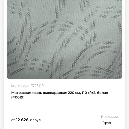
Код товара: 7728119
Матрасная ткань жаккардовая 220 см, 110 г/м2, белая
(#0019)
В наличии
12 626
от
₽ / рул.
10 рул.