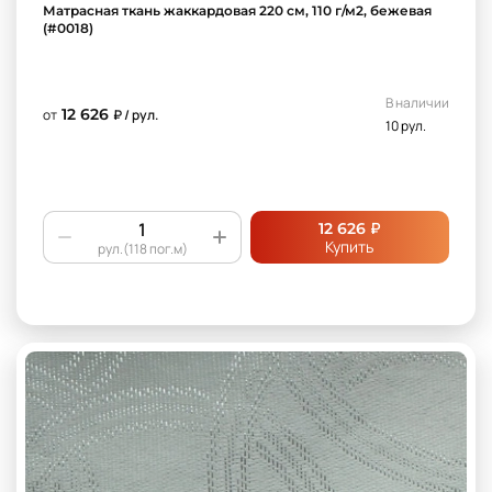
Матрасная ткань жаккардовая 220 см, 110 г/м2, бежевая
(#0018)
В наличии
12 626
от
₽ / рул.
10 рул.
₽
12 626
Купить
рул.(118 пог.м)