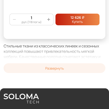
₽
12 626
Купить
рул.(118 пог.м)
Стильные ткани из классических линеек и сезонных
коллекций повышают привлекательность мягкой
мебели. Качественные полотна сочетают эстетику и
практичность: гипоаллергенность, простоту в уходе,
устойчивость к пятнам, пыли, запахам, истиранию.
Развернуть
На B2B-маркетплейсе SOLOMA представлены сотни
материалов разной фактуры, свойств и оттенков.
Покупайте ткани для обивки крупным или мелким
оптом по ценам производителей и ведущих
поставщиков. Вам не придется самостоятельно
оформлять документы — этим займемся мы.