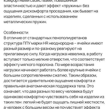
комфортными свойствами, повышенной
эластичностью и дают эффект «пружины» без
ощущения дискомфорта проседания, как бывает на
изделиях, сделанных с использованием
металлических пружин.
Особенности
В отличие от стандартных пенополиуретанов
структура ППУ марки HR неоднородна – ячейки имеют
разный размер и по-разному реагируют на
прилагаемую силу. Когда нагрузка невелика, в работу
вступают только мелкие отверстия, что соответствует
эффекту мягкого поролона. По мере возрастания
нагрузки начинают работать более крупные ячейки с
большим сопротивлением сжатию. Таким образом,
достигается удивительное ощущение комфорта и
правильная анатомическая поддержка тела. Это
означает, что два разных по весу человека будут
одинаково комфортно чувствовать себя на изделии из
таких пен: легкий не будет ощущать лишней жесткости,
а человек с большим весом не почувствует эффекта