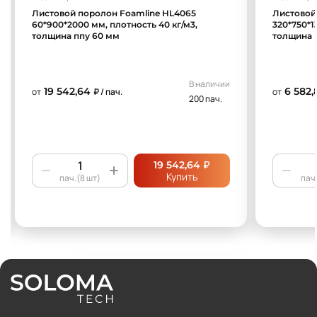
Листовой поролон Foamline HL4065
Листовой
60*900*2000 мм, плотность 40 кг/м3,
320*750*1
толщина ппу 60 мм
толщина 
В наличии
19 542,64
6 582,
от
₽ / пач.
от
200 пач.
₽
19 542,64
Купить
пач.(8 шт)
пач.