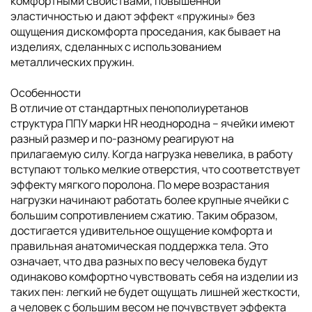
комфортными свойствами, повышенной
эластичностью и дают эффект «пружины» без
ощущения дискомфорта проседания, как бывает на
изделиях, сделанных с использованием
металлических пружин.
Особенности
В отличие от стандартных пенополиуретанов
структура ППУ марки HR неоднородна – ячейки имеют
разный размер и по-разному реагируют на
прилагаемую силу. Когда нагрузка невелика, в работу
вступают только мелкие отверстия, что соответствует
эффекту мягкого поролона. По мере возрастания
нагрузки начинают работать более крупные ячейки с
большим сопротивлением сжатию. Таким образом,
достигается удивительное ощущение комфорта и
правильная анатомическая поддержка тела. Это
означает, что два разных по весу человека будут
одинаково комфортно чувствовать себя на изделии из
таких пен: легкий не будет ощущать лишней жесткости,
а человек с большим весом не почувствует эффекта