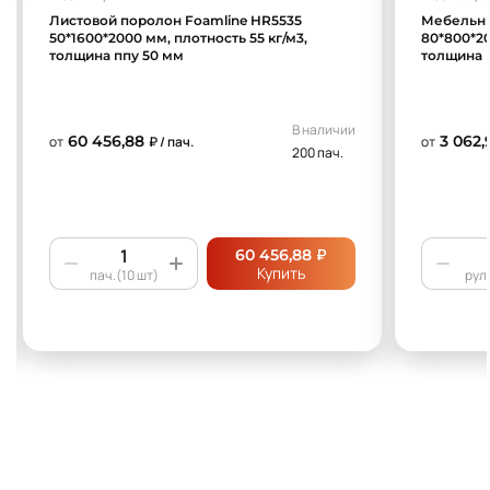
Листовой поролон Foamline HR5535
Мебельны
50*1600*2000 мм, плотность 55 кг/м3,
80*800*20
толщина ппу 50 мм
толщина 
В наличии
60 456,88
3 062,
от
₽ / пач.
от
200 пач.
₽
60 456,88
Купить
пач.(10 шт)
рул.