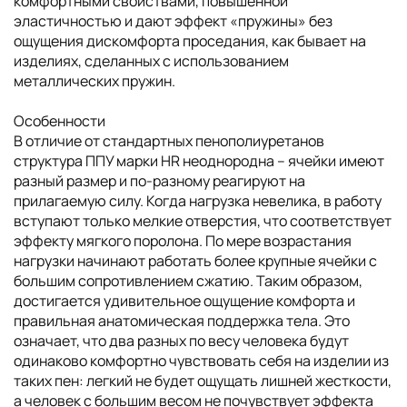
комфортными свойствами, повышенной
эластичностью и дают эффект «пружины» без
ощущения дискомфорта проседания, как бывает на
изделиях, сделанных с использованием
металлических пружин.
Особенности
В отличие от стандартных пенополиуретанов
структура ППУ марки HR неоднородна – ячейки имеют
разный размер и по-разному реагируют на
прилагаемую силу. Когда нагрузка невелика, в работу
вступают только мелкие отверстия, что соответствует
эффекту мягкого поролона. По мере возрастания
нагрузки начинают работать более крупные ячейки с
большим сопротивлением сжатию. Таким образом,
достигается удивительное ощущение комфорта и
правильная анатомическая поддержка тела. Это
означает, что два разных по весу человека будут
одинаково комфортно чувствовать себя на изделии из
таких пен: легкий не будет ощущать лишней жесткости,
а человек с большим весом не почувствует эффекта