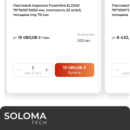
Листовой поролон Foamline EL2240
Листовой
70*1600*2000 мм, плотность 22 кг/м3,
70*1000*2
толщина ппу 70 мм
толщина 
В наличии
19 080,08
8 433,
от
₽ / пач.
от
200 пач.
₽
19 080,08
Купить
пач.(7 шт)
рул.