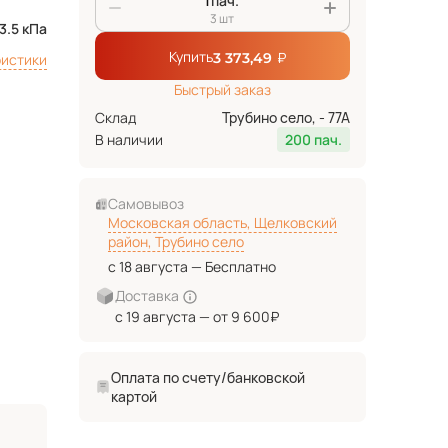
пач.
3 шт
3.5 кПа
Купить
₽
3 373,49
ристики
Быстрый заказ
Склад
Трубино село, - 77А
В наличии
200 пач.
Самовывоз
Московская область, Щелковский
район, Трубино село
с 18 августа — Бесплатно
Доставка
с 19 августа — от 9 600₽
Оплата по счету/банковской
картой