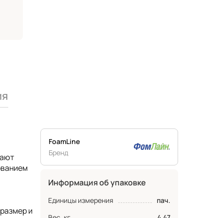
ия
FoamLine
Бренд
дают
ованием
Информация об упаковке
Единицы измерения
пач.
 размер и
Вес, кг
4.47