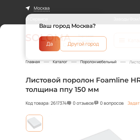
Москва
О Сервисе
Заводы Фом
Ваш город Москва?
Торговая
Ката
площадка
Да
Другой город
ФомЛайн
Главная
Каталог
Поролон мебельный
Листо
Листовой поролон Foamline HR3
толщина ппу 150 мм
Код товара: 2617374
0 отзывов
0 вопросов
Задат