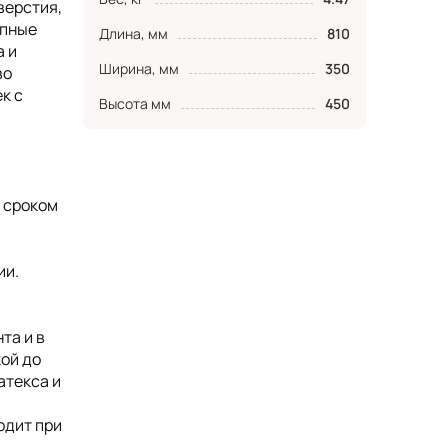
верстия,
упные
Длина, мм
810
а и
Ширина, мм
350
во
к с
Высота мм
450
 сроком
ии.
та и в
кой до
атекса и
одит при