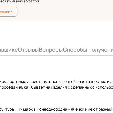
ется публичной офертой
исании?
авщике
Отзывы
Вопросы
Способы получен
комфортными свойствами, повышенной эластичностью и 
роседания, как бывает на изделиях, сделанных с использ
руктура ППУ марки HR неоднородна – ячейки имеют разный