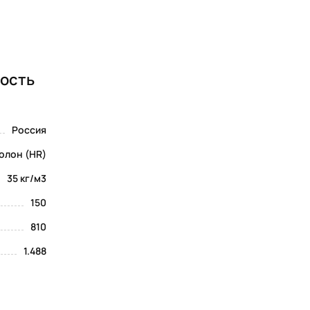
ность
Россия
олон (HR)
35 кг/м3
150
810
1.488