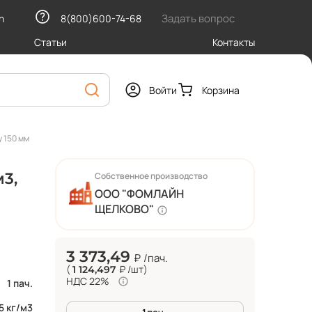
Задать вопрос
h
8(800)600-74-68
Статьи
Контакты
Войти
Корзина
 150 мм
м3,
Собственное производство
ООО "ФОМЛАЙН
ЩЕЛКОВО"
3 373,49
₽
/пач.
(
₽
/шт
)
1 124,497
НДС 22%
1 пач.
5 кг/м3