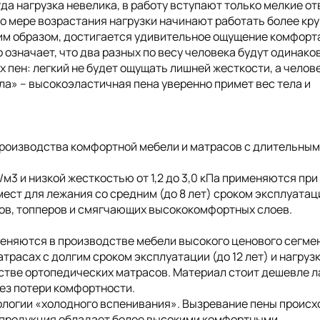
да нагрузка невелика, в работу вступают только мелкие от
По мере возрастания нагрузки начинают работать более кр
им образом, достигается удивительное ощущение комфорт
означает, что два разных по весу человека будут одинако
х пен: легкий не будет ощущать лишней жесткости, а челове
а» – высокоэластичная пена уверенно примет вес тела и
роизводства комфортной мебели и матрасов с длительным
3 и низкой жесткостью от 1,2 до 3,0 кПа применяются при
мест для лежания со средним (до 8 лет) сроком эксплуатац
ов, топперов и смягчающих высококомфортных слоев.
еняются в производстве мебели высокого ценового сегмен
расах с долгим сроком эксплуатации (до 12 лет) и нагруз
дстве ортопедических матрасов. Материал стоит дешевле л
без потери комфортности.
ологии «холодного вспенивания». Вызревание пены происх
е продукция обладает более высокими комфортными