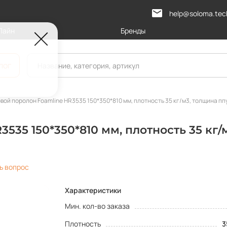
help@soloma.tec
Лайн
Бренды
лог
вой поролон Foamline HR3535 150*350*810 мм, плотность 35 кг/м3, толщина ппу
535 150*350*810 мм, плотность 35 кг/
ь вопрос
Характеристики
Мин. кол-во заказа
Плотность
3