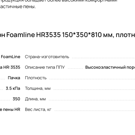
астичные пены.
н Foamline HR3535 150*350*810 мм, плот
FoamLine
Страна-изготовитель
а HR:3535
Описание типа ППУ
Высокоэластичный пор
Пачка
Плотность
3.5 кПа
Толщина, мм
350
Длина, мм
е пены HR
Вес листа, кг