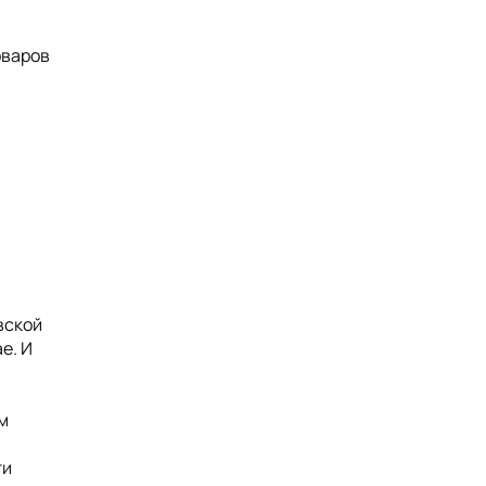
оваров
вской
е. И
м
ти