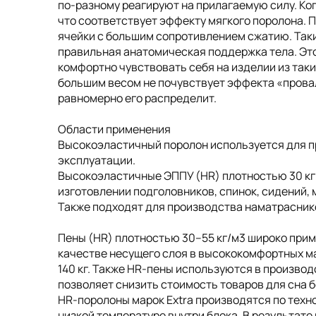
по-разному реагируют на прилагаемую силу. Ког
что соответствует эффекту мягкого поролона. 
ячейки с большим сопротивлением сжатию. Так
правильная анатомическая поддержка тела. Это 
комфортно чувствовать себя на изделии из таки
большим весом не почувствует эффекта «провал
равномерно его распределит.
Области применения
Высокоэластичный поролон используется для п
эксплуатации.
Высокоэластичные ЭППУ (HR) плотностью 30 кг/м
изготовлении подголовников, спинок, сидений, 
Также подходят для производства наматрасник
Пены (HR) плотностью 30–55 кг/м3 широко прим
качестве несущего слоя в высококомфортных мат
140 кг. Также HR-пены используются в произво
позволяет снизить стоимость товаров для сна 
НR-поролоны марок Extra производятся по техн
низкой температуре внутри блока. В результат