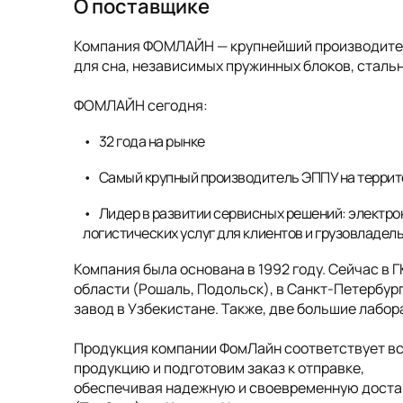
О поставщике
Компания ФОМЛАЙН — крупнейший производитель
для сна, независимых пружинных блоков, стальн
ФОМЛАЙН сегодня:
32 года на рынке
Самый крупный производитель ЭППУ на террит
Лидер в развитии сервисных решений: электро
логистических услуг для клиентов и грузовладел
Компания была основана в 1992 году. Сейчас в 
области (Рошаль, Подольск), в Санкт-Петербург
завод в Узбекистане. Также, две большие лабо
Продукция компании ФомЛайн соответствует в
продукцию и подготовим заказ к отправке,
обеспечивая надежную и своевременную достав