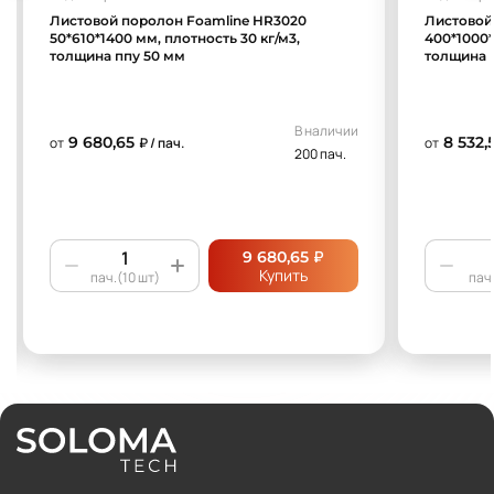
Листовой поролон Foamline HR3020
Листовой
50*610*1400 мм, плотность 30 кг/м3,
400*1000*
толщина ппу 50 мм
толщина 
В наличии
9 680,65
8 532,
от
₽ / пач.
от
200 пач.
₽
9 680,65
Купить
пач.(10 шт)
пач.