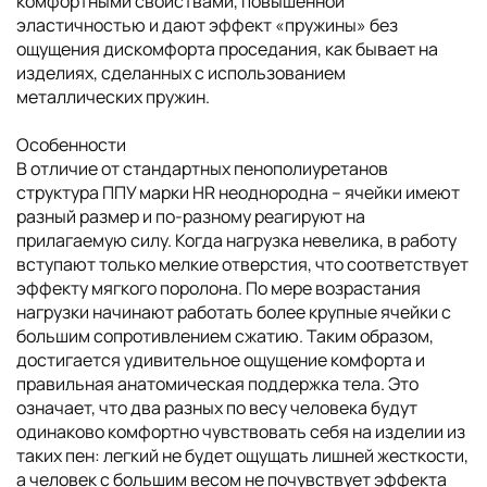
комфортными свойствами, повышенной
эластичностью и дают эффект «пружины» без
ощущения дискомфорта проседания, как бывает на
изделиях, сделанных с использованием
металлических пружин.
Особенности
В отличие от стандартных пенополиуретанов
структура ППУ марки HR неоднородна – ячейки имеют
разный размер и по-разному реагируют на
прилагаемую силу. Когда нагрузка невелика, в работу
вступают только мелкие отверстия, что соответствует
эффекту мягкого поролона. По мере возрастания
нагрузки начинают работать более крупные ячейки с
большим сопротивлением сжатию. Таким образом,
достигается удивительное ощущение комфорта и
правильная анатомическая поддержка тела. Это
означает, что два разных по весу человека будут
одинаково комфортно чувствовать себя на изделии из
таких пен: легкий не будет ощущать лишней жесткости,
а человек с большим весом не почувствует эффекта