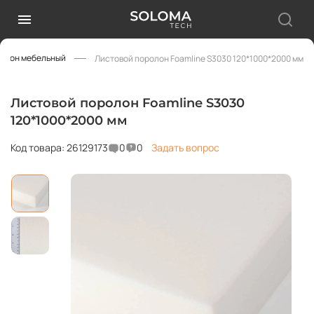
олон мебельный
Листовой поролон Foamline S3030 120*1000*2000 мм
Листовой поролон Foamline S3030
120*1000*2000 мм
Код товара: 26129173
0
0
Задать вопрос