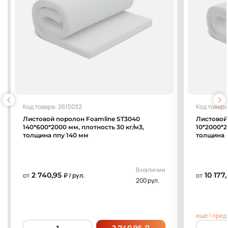
Код товара: 2615032
Код товара
Листовой поролон Foamline ST3040
Листовой
140*600*2000 мм, плотность 30 кг/м3,
10*2000*2
толщина ппу 140 мм
толщина 
В наличии
2 740,95
10 177,
от
₽ / рул.
от
200 рул.
еще 1 пре
₽