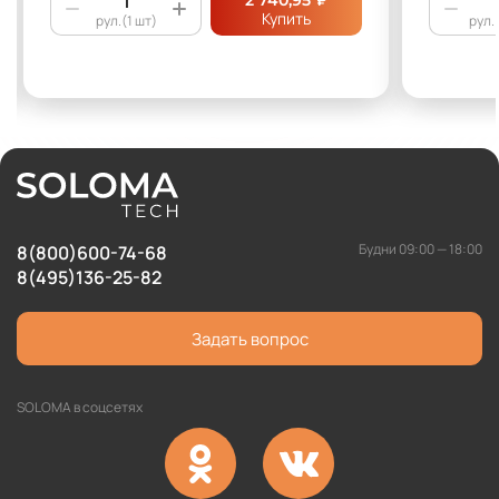
2 740,95
Купить
рул.(1 шт)
рул.
Будни 09:00 — 18:00
8(800)600-74-68
8(495)136-25-82
Задать вопрос
SOLOMA в соцсетях