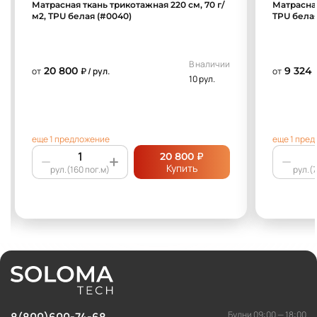
Матрасная ткань трикотажная 220 см, 70 г/
Матрасная
м2, TPU белая (#0040)
TPU белая
В наличии
20 800
9 324
от
₽ / рул.
от
10 рул.
еще 1 предложение
еще 1 пре
₽
20 800
Купить
рул.(160 пог.м)
рул.(7
Будни 09:00 — 18:00