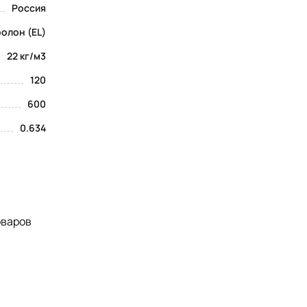
Россия
олон (EL)
22 кг/м3
120
600
0.634
оваров