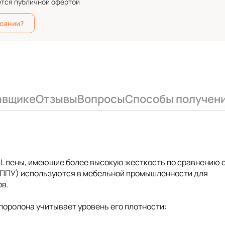
ется публичной офертой
исании?
авщике
Отзывы
Вопросы
Способы получен
 HL пены, имеющие более высокую жесткость по сравнению 
 (ППУ) используются в мебельной промышленности для
ов.
поролона учитывает уровень его плотности: