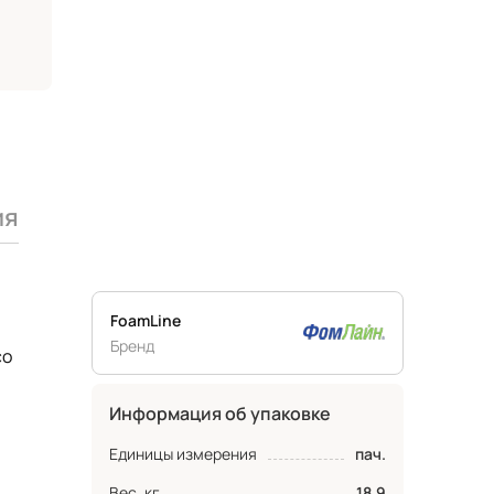
ия
FoamLine
Бренд
со
Информация об упаковке
Единицы измерения
пач.
Вес, кг
18.9