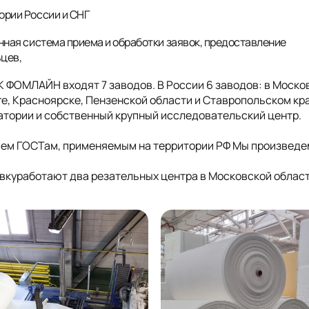
ории России и СНГ
нная система приема и обработки заявок, предоставление
ьцев,
ГК ФОМЛАЙН входят 7 заводов. В России 6 заводов: в Моско
е, Красноярске, Пензенской области и Ставропольском кра
ратории и собственный крупный исследовательский центр.
сем ГОСТам, применяемым на территории РФ Мы произведе
куработают два резательных центра в Московской облас