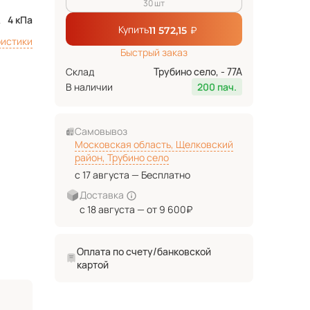
30 шт
4 кПа
Купить
₽
11 572,15
ристики
Быстрый заказ
Склад
Трубино село, - 77А
В наличии
200 пач.
Самовывоз
Московская область, Щелковский
район, Трубино село
с 17 августа — Бесплатно
Доставка
с 18 августа — от 9 600₽
Оплата по счету/банковской
картой