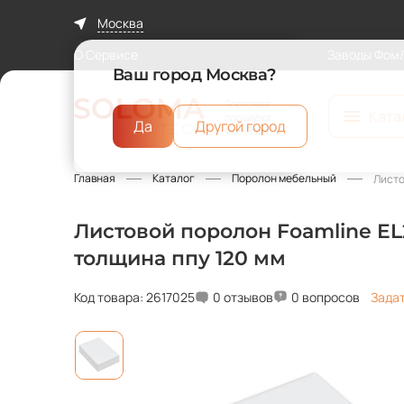
Москва
О Сервисе
Заводы Фом
Ваш город Москва?
Торговая
Ката
площадка
Да
Другой город
ФомЛайн
Главная
Каталог
Поролон мебельный
Листо
Листовой поролон Foamline EL2
толщина ппу 120 мм
Код товара: 2617025
0 отзывов
0 вопросов
Зада