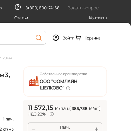
Задать вопрос
h
8(800)600-74-68
Статьи
Контакты
Войти
Корзина
 120 мм
м3,
Собственное производство
ООО "ФОМЛАЙН
ЩЕЛКОВО"
11 572,15
₽
/пач.
(
₽
/шт
)
385,738
НДС 22%
1 пач.
пач.
2 кг/м3