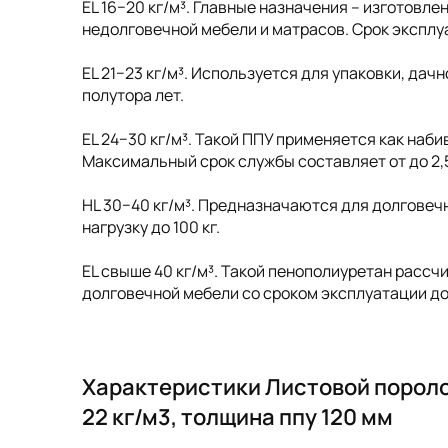
EL 16−20 кг/м³. Главные назначения – изготовл
недолговечной мебели и матрасов. Срок эксплу
EL 21−23 кг/м³. Используется для упаковки, дач
полутора лет.
EL 24−30 кг/м³. Такой ППУ применяется как наб
Максимальный срок службы составляет от до 2,5 д
HL 30−40 кг/м³. Предназначаются для долговеч
нагрузку до 100 кг.
EL свыше 40 кг/м³. Такой пенополиуретан рассчи
долговечной мебели со сроком эксплуатации до 
Характеристики Листовой пороло
22 кг/м3, толщина ппу 120 мм