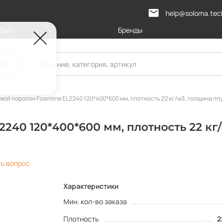
help@soloma.tec
Лайн
Бренды
лог
вой поролон Foamline EL2240 120*400*600 мм, плотность 22 кг/м3, толщина ппу
240 120*400*600 мм, плотность 22 кг/
ть вопрос
Характеристики
Мин. кол-во заказа
Плотность
2