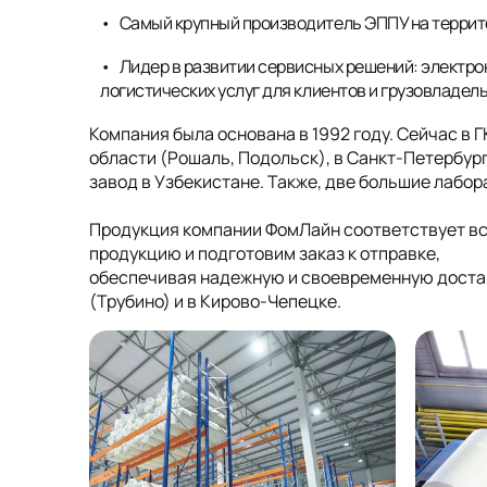
Самый крупный производитель ЭППУ на террит
Лидер в развитии сервисных решений: электро
логистических услуг для клиентов и грузовладел
Компания была основана в 1992 году. Сейчас в 
области (Рошаль, Подольск), в Санкт-Петербург
завод в Узбекистане. Также, две большие лабо
Продукция компании ФомЛайн соответствует в
продукцию и подготовим заказ к отправке,
обеспечивая надежную и своевременную достав
(Трубино) и в Кирово-Чепецке.