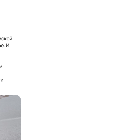
вской
е. И
м
ти