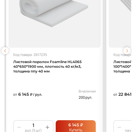
Код товара: 2617235
Код товара
Листовой поролон Foamline HL4065
Листовой
40*650*1900 мм, плотность 40 кг/м3,
100*1400*
толщина ппу 40 мм
толщина 
В наличии
6 145
22 841
от
₽ / рул.
от
200 рул.
₽
6 145
Купить
рул.(5 шт)
пач.