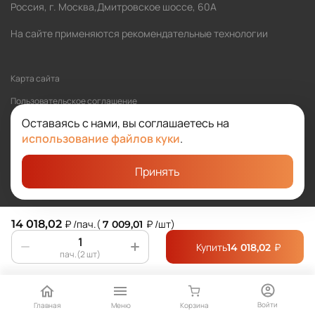
Россия, г. Москва,Дмитровское шоссе, 60А
На сайте применяются рекомендательные технологии
Карта сайта
Пользовательское соглашение
Оставаясь с нами, вы соглашаетесь на
Политика обработки персональных данных
использование файлов куки
.
Принять
©2026 SOLOMA
Студия «Сибирикс»
14 018,02
₽
/пач.
(
₽
/шт
)
7 009,01
Купить
₽
14 018,02
пач.(2 шт)
Войти
Главная
Меню
Корзина