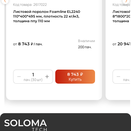
Код товара: 2617022
Код товара
Листовой поролон Foamline EL2240
Листовой
110*400*495 мм, плотность 22 кг/м3,
8*1800*20
толщина ппу 110 мм
толщина 
В наличии
8 743
20 941
от
₽ / пач.
от
200 пач.
₽
8 743
Купить
пач.(30 шт)
пач.