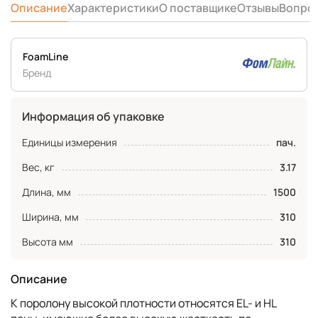
Описание
Характеристики
О поставщике
Отзывы
Вопро
FoamLine
Бренд
Информация об упаковке
Единицы измерения
пач.
Вес, кг
3.17
Длина, мм
1500
Ширина, мм
310
Высота мм
310
Описание
К поролону высокой плотности относятся EL- и HL