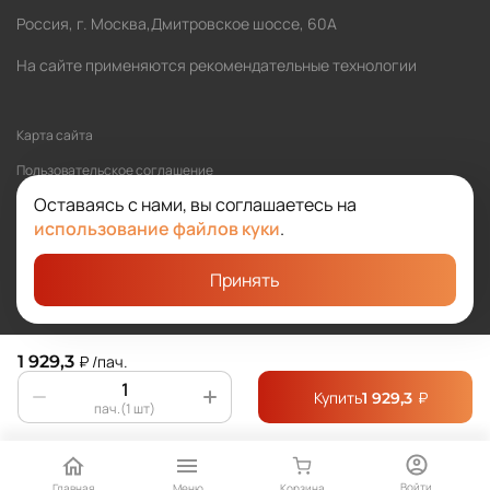
Россия, г. Москва,Дмитровское шоссе, 60А
На сайте применяются рекомендательные технологии
Карта сайта
Пользовательское соглашение
Оставаясь с нами, вы соглашаетесь на
Политика обработки персональных данных
использование файлов куки
.
Принять
©2026 SOLOMA
Студия «Сибирикс»
1 929,3
₽
/пач.
Купить
₽
1 929,3
пач.(1 шт)
Войти
Главная
Меню
Корзина