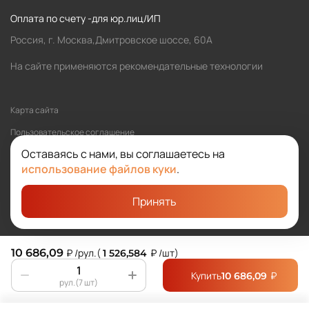
Оплата по счету -для юр.лиц/ИП
Россия, г. Москва,Дмитровское шоссе, 60А
На сайте применяются рекомендательные технологии
Карта сайта
Пользовательское соглашение
Оставаясь с нами, вы соглашаетесь на
Политика обработки персональных данных
использование файлов куки
.
Принять
©2026 SOLOMA
Студия «Сибирикс»
10 686,09
₽
/рул.
(
₽
/шт
)
1 526,584
Купить
₽
10 686,09
рул.(7 шт)