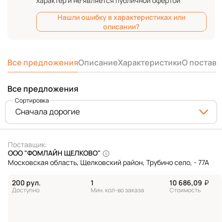
характер и не является публичной офертой
Нашли ошибку в характеристиках или
описании?
Все предложения
Описание
Характеристики
О постав
Все предложения
Сортировка
Сначала дорогие
Поставщик:
ООО "ФОМЛАЙН ЩЕЛКОВО"
Московская область, Щелковский район, Трубино село, - 77А
200 рул.
1
10 686,09
₽
Доступно
Мин. кол-во заказа
Стоимость