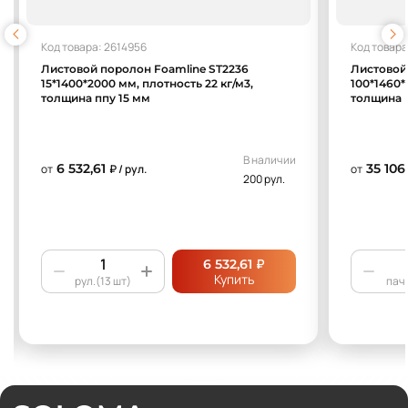
Код товара: 2614956
Код товара
Листовой поролон Foamline ST2236
Листовой
15*1400*2000 мм, плотность 22 кг/м3,
100*1460*
толщина ппу 15 мм
толщина 
В наличии
6 532,61
35 106,
от
₽ / рул.
от
200 рул.
₽
6 532,61
Купить
рул.(13 шт)
пач.