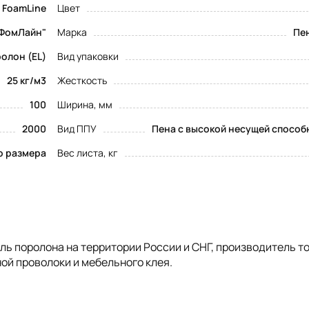
FoamLine
Цвет
ФомЛайн"
Марка
Пен
олон (EL)
Вид упаковки
25 кг/м3
Жесткость
100
Ширина, мм
2000
Вид ППУ
Пена с высокой несущей способ
о размера
Вес листа, кг
 поролона на территории России и СНГ, производитель т
ой проволоки и мебельного клея.