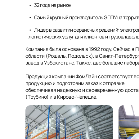
32 года на рынке
Самый крупный производитель ЭППУ на террит
Лидер в развитии сервисных решений: электро
логистических услуг для клиентов и грузовладел
Компания была основана в 1992 году. Сейчас в 
области (Рошаль, Подольск), в Санкт-Петербург
завод в Узбекистане. Также, две большие лабо
Продукция компании ФомЛайн соответствует в
продукцию и подготовим заказ к отправке,
обеспечивая надежную и своевременную достав
(Трубино) и в Кирово-Чепецке.