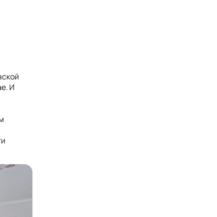
вской
е. И
м
ти