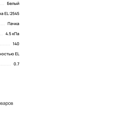
Белый
а EL:2545
Пачка
4.5 кПа
140
ностью EL
0.7
оваров