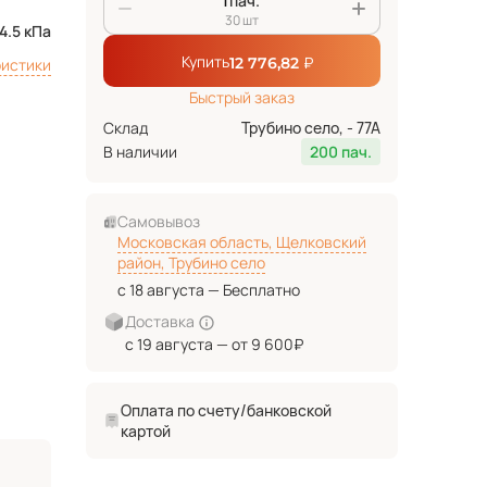
пач.
30 шт
4.5 кПа
Купить
₽
12 776,82
ристики
Быстрый заказ
Склад
Трубино село, - 77А
В наличии
200 пач.
Самовывоз
Московская область, Щелковский
район, Трубино село
с 18 августа — Бесплатно
Доставка
с 19 августа — от 9 600₽
Оплата по счету/банковской
картой