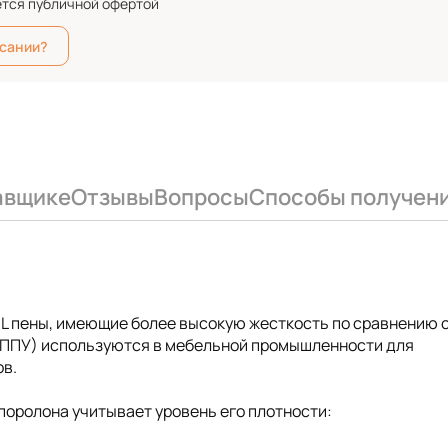
ется публичной офертой
исании?
авщике
Отзывы
Вопросы
Способы получен
 HL пены, имеющие более высокую жесткость по сравнению 
 (ППУ) используются в мебельной промышленности для
ов.
поролона учитывает уровень его плотности: