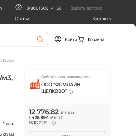
Задать вопрос
h
8(800)600-74-68
Статьи
Контакты
Войти
Корзина
у 100 мм
/м3,
Собственное производство
ООО "ФОМЛАЙН
ЩЕЛКОВО"
12 776,82
₽
/пач.
(
₽
/шт
)
425,894
НДС 22%
1 пач.
5 кг/м3