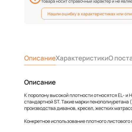
товара носит справочный характер и не явля
Нашли ошибку в характеристиках или оп
Описание
Характеристики
О пост
Описание
К поролону высокой плотности относятся EL- и
стандартной ST. Такие марки пенополиуретана
производства диванов, кресел, жестких матрас
Конкретное использование плотного листового 