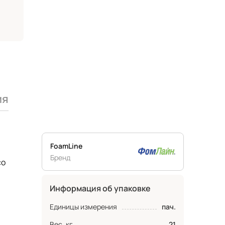
ия
FoamLine
Бренд
со
Информация об упаковке
Единицы измерения
пач.
Вес, кг
21