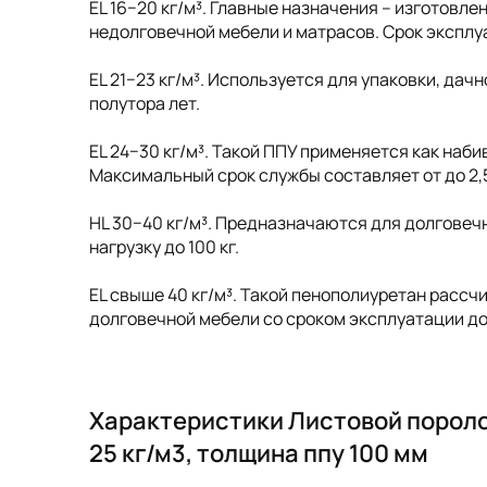
EL 16−20 кг/м³. Главные назначения – изготовл
недолговечной мебели и матрасов. Срок эксплу
EL 21−23 кг/м³. Используется для упаковки, дач
полутора лет.
EL 24−30 кг/м³. Такой ППУ применяется как наб
Максимальный срок службы составляет от до 2,5 д
HL 30−40 кг/м³. Предназначаются для долговеч
нагрузку до 100 кг.
EL свыше 40 кг/м³. Такой пенополиуретан рассчи
долговечной мебели со сроком эксплуатации до 
Характеристики Листовой пороло
25 кг/м3, толщина ппу 100 мм