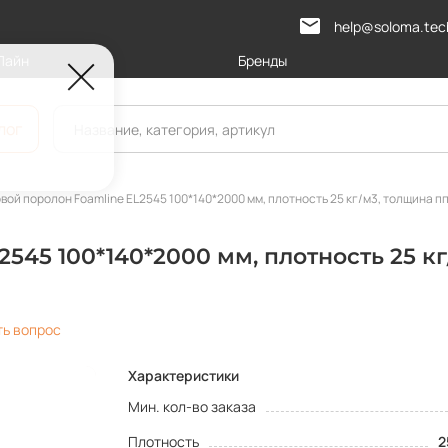
help@soloma.tec
Лайн
Бренды
лог
вой поролон Foamline EL2545 100*140*2000 мм, плотность 25 кг/м3, толщина пп
545 100*140*2000 мм, плотность 25 кг
ть вопрос
Характеристики
Мин. кол-во заказа
Плотность
2