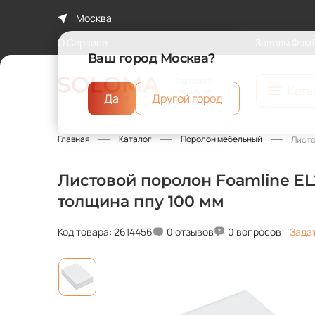
Москва
О Сервисе
Заводы Фом
Ваш город Москва?
Торговая
Ката
площадка
Да
Другой город
ФомЛайн
Главная
Каталог
Поролон мебельный
Листо
Листовой поролон Foamline EL2
толщина ппу 100 мм
Код товара: 2614456
0 отзывов
0 вопросов
Зада