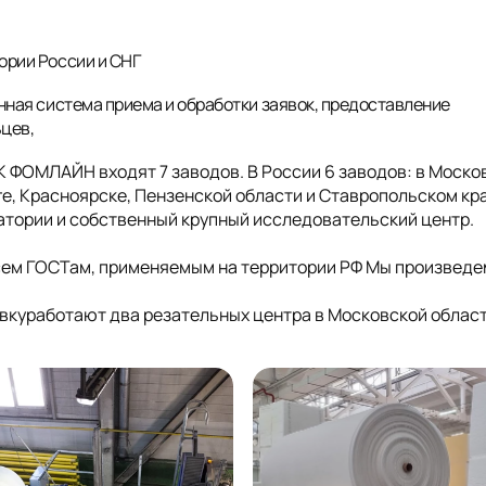
ории России и СНГ
нная система приема и обработки заявок, предоставление
ьцев,
ГК ФОМЛАЙН входят 7 заводов. В России 6 заводов: в Моско
е, Красноярске, Пензенской области и Ставропольском кра
ратории и собственный крупный исследовательский центр.
сем ГОСТам, применяемым на территории РФ Мы произведе
куработают два резательных центра в Московской облас