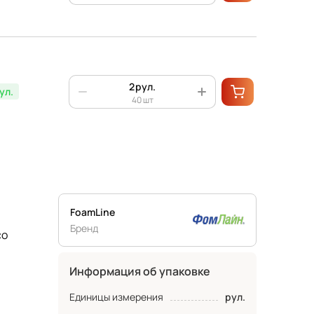
рул.
ул.
40 шт
FoamLine
Бренд
со
Информация об упаковке
Единицы измерения
рул.