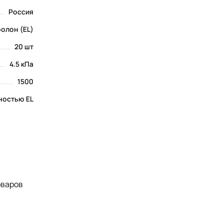
Россия
олон (EL)
20 шт
4.5 кПа
1500
ностью EL
оваров