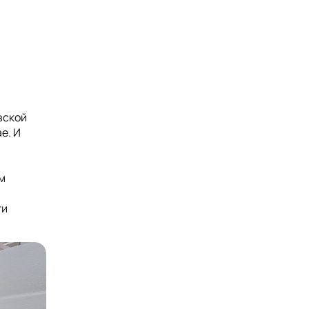
вской
е. И
м
ти