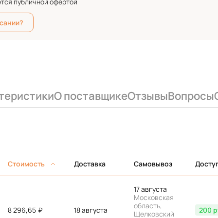
ется публичной офертой
исании?
теристики
О поставщике
Отзывы
Вопросы
Стоимость
Доставка
Самовывоз
Досту
17 августа
Московская
область,
8 296,65
₽
18 августа
200 р
Щелковский