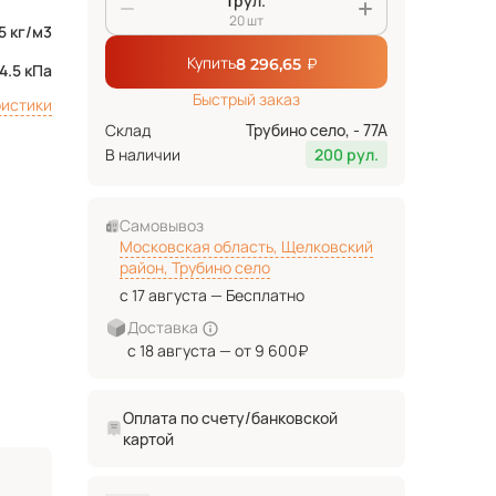
рул.
20 шт
5 кг/м3
Купить
₽
8 296,65
4.5 кПа
Быстрый заказ
ристики
Склад
Трубино село, - 77А
В наличии
200 рул.
Самовывоз
Московская область, Щелковский
район, Трубино село
с 17 августа — Бесплатно
Доставка
с 18 августа — от 9 600₽
Оплата по счету/банковской
картой