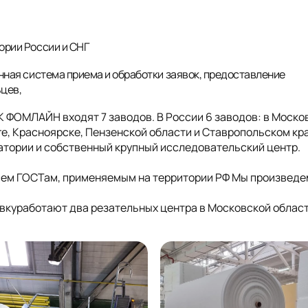
ории России и СНГ
нная система приема и обработки заявок, предоставление
ьцев,
ГК ФОМЛАЙН входят 7 заводов. В России 6 заводов: в Моско
е, Красноярске, Пензенской области и Ставропольском кра
ратории и собственный крупный исследовательский центр.
сем ГОСТам, применяемым на территории РФ Мы произведе
куработают два резательных центра в Московской облас