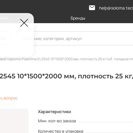
help@soloma.tec
Лайн
Бренды
лог
вой поролон Foamline EL2545 10*1500*2000 мм, плотность 25 кг/м3, толщина пп
545 10*1500*2000 мм, плотность 25 кг
ть вопрос
Характеристики
Мин. кол-во заказа
Количество в упаковке