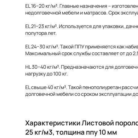
EL 16−20 кг/м³. Главные назначения – изготовл
недолговечной мебели и матрасов. Срок эксплу
EL 21−23 кг/м³. Используется для упаковки, дач
полутора лет.
EL 24−30 кг/м³. Такой ППУ применяется как наб
Максимальный срок службы составляет от до 2,5 д
HL 30−40 кг/м³. Предназначаются для долговеч
нагрузку до 100 кг.
EL свыше 40 кг/м³. Такой пенополиуретан рассчи
долговечной мебели со сроком эксплуатации до 
Характеристики Листовой пороло
25 кг/м3, толщина ппу 10 мм