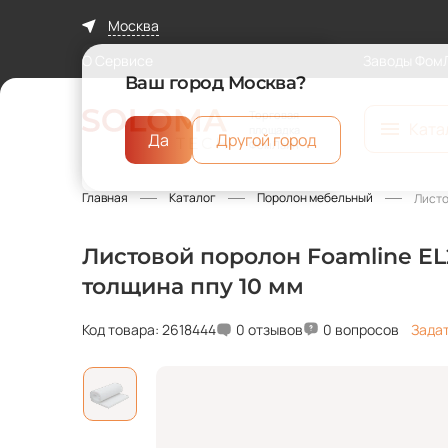
Москва
О Сервисе
Заводы Фом
Ваш город Москва?
Торговая
Ката
площадка
Да
Другой город
ФомЛайн
Главная
Каталог
Поролон мебельный
Листо
Листовой поролон Foamline EL2
толщина ппу 10 мм
Код товара: 2618444
0 отзывов
0 вопросов
Зада