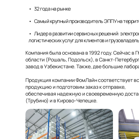
32 года на рынке
Самый крупный производитель ЭППУ на террит
Лидер в развитии сервисных решений: электро
логистических услуг для клиентов и грузовладел
Компания была основана в 1992 году. Сейчас в 
области (Рошаль, Подольск), в Санкт-Петербург
завод в Узбекистане. Также, две большие лабо
Продукция компании ФомЛайн соответствует в
продукцию и подготовим заказ к отправке,
обеспечивая надежную и своевременную достав
(Трубино) и в Кирово-Чепецке.