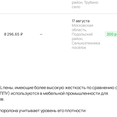
район, Трубино
село
17 августа
Московская
область,
8 296,65
₽
—
Подольский
200 р
район,
Сельхозтехника
посёлок
 HL пены, имеющие более высокую жесткость по сравнению 
 (ППУ) используются в мебельной промышленности для
ов.
поролона учитывает уровень его плотности: