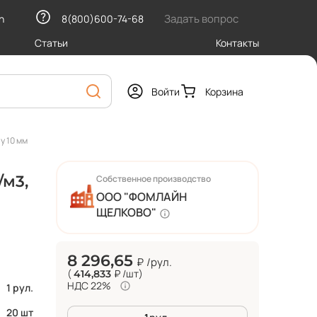
Задать вопрос
h
8(800)600-74-68
Статьи
Контакты
Войти
Корзина
у 10 мм
/м3,
Собственное производство
ООО "ФОМЛАЙН
ЩЕЛКОВО"
8 296,65
₽
/рул.
(
₽
/шт
)
414,833
НДС 22%
1 рул.
20 шт