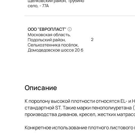
Щелковский район, Трубино
село, - 77А
ООО "ЕВРОПЛАСТ"
Московская область,
2
Подольский район,
Сельхозтехника посёлок,
Домодедовское шоссе 20 б
Описание
К поролону высокой плотности относятся EL- и
стандартной ST. Такие марки пенополиуретана
производства диванов, кресел, жестких матрас
Конкретное использование плотного листового 