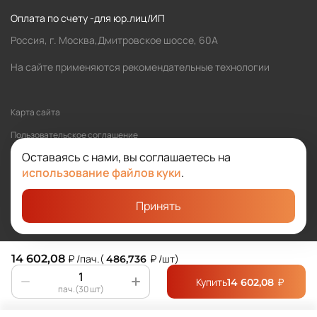
Оплата по счету -для юр.лиц/ИП
Россия, г. Москва,Дмитровское шоссе, 60А
На сайте применяются рекомендательные технологии
Карта сайта
Пользовательское соглашение
Оставаясь с нами, вы соглашаетесь на
Политика обработки персональных данных
использование файлов куки
.
Принять
©2026 SOLOMA
Студия «Сибирикс»
14 602,08
₽
/пач.
(
₽
/шт
)
486,736
Купить
₽
14 602,08
пач.(30 шт)