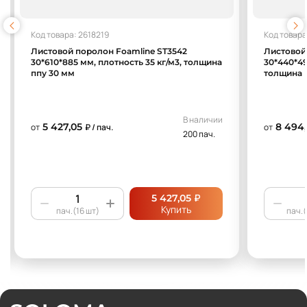
Код товара: 2618219
Код товара
Листовой поролон Foamline ST3542
Листовой
30*610*885 мм, плотность 35 кг/м3, толщина
30*440*49
ппу 30 мм
толщина 
В наличии
5 427,05
8 494
от
₽ / пач.
от
200 пач.
₽
5 427,05
Купить
пач.(16 шт)
пач.(