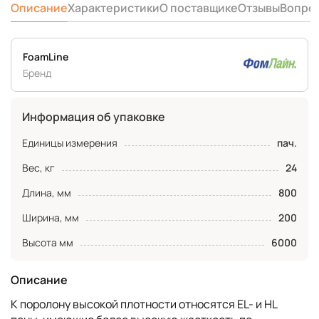
Описание
Характеристики
О поставщике
Отзывы
Вопро
FoamLine
Бренд
Информация об упаковке
Единицы измерения
пач.
Вес, кг
24
Длина, мм
800
Ширина, мм
200
Высота мм
6000
Описание
К поролону высокой плотности относятся EL- и HL