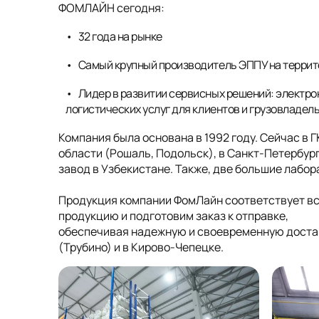
ФОМЛАЙН сегодня:
32 года на рынке
Самый крупный производитель ЭППУ на террит
Лидер в развитии сервисных решений: электро
логистических услуг для клиентов и грузовладел
Компания была основана в 1992 году. Сейчас в 
области (Рошаль, Подольск), в Санкт-Петербург
завод в Узбекистане. Также, две большие лабо
Продукция компании ФомЛайн соответствует в
продукцию и подготовим заказ к отправке,
обеспечивая надежную и своевременную достав
(Трубино) и в Кирово-Чепецке.