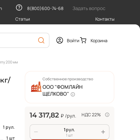
Задать вопрос
h
8(800)600-74-68
Статьи
Контакты
Войти
Корзина
ппу 200 мм
кг/
Собственное производство
ООО "ФОМЛАЙН
ЩЕЛКОВО"
14 317,82
НДС 22%
₽
/рул.
1 рул.
рул.
1 шт
1 шт