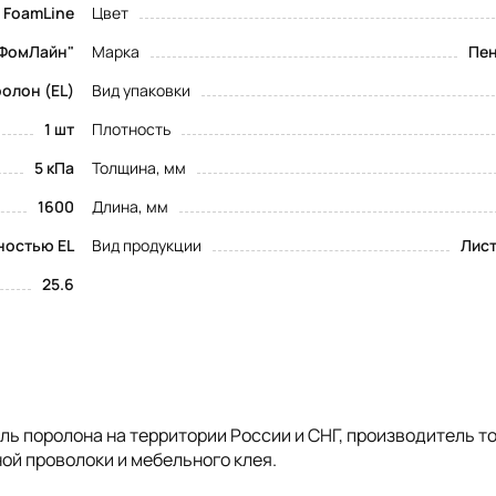
FoamLine
Цвет
ФомЛайн"
Марка
Пен
олон (EL)
Вид упаковки
1 шт
Плотность
5 кПа
Толщина, мм
1600
Длина, мм
ностью EL
Вид продукции
Лис
25.6
 поролона на территории России и СНГ, производитель т
ой проволоки и мебельного клея.