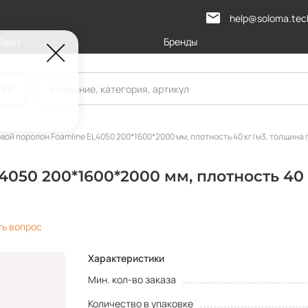
help@soloma.tec
Лайн
Бренды
лог
вой поролон Foamline EL4050 200*1600*2000 мм, плотность 40 кг/м3, толщина 
4050 200*1600*2000 мм, плотность 40 
ть вопрос
Характеристики
Мин. кол-во заказа
Количество в упаковке