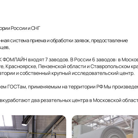
ории России и СНГ
нная система приема и обработки заявок, предоставление
ьцев,
ГК ФОМЛАЙН входят 7 заводов. В России 6 заводов: в Моско
е, Красноярске, Пензенской области и Ставропольском кра
ратории и собственный крупный исследовательский центр.
сем ГОСТам, применяемым на территории РФ Мы произведе
куработают два резательных центра в Московской облас