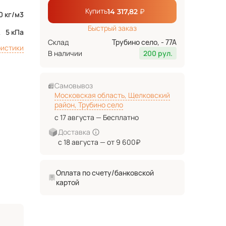
Купить
₽
14 317,82
0 кг/м3
Быстрый заказ
5 кПа
Склад
Трубино село, - 77А
ристики
В наличии
200 рул.
Самовывоз
Московская область, Щелковский
район, Трубино село
с 17 августа — Бесплатно
Доставка
с 18 августа — от 9 600₽
Оплата по счету/банковской
картой