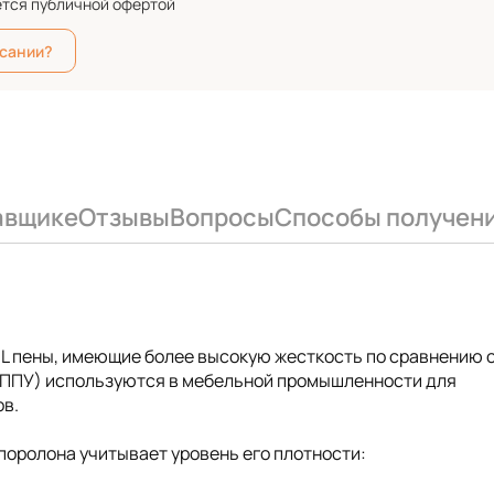
ется публичной офертой
исании?
авщике
Отзывы
Вопросы
Способы получен
 HL пены, имеющие более высокую жесткость по сравнению 
 (ППУ) используются в мебельной промышленности для
ов.
поролона учитывает уровень его плотности: