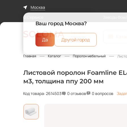
Москва
О Сервисе
Заводы Фом
Ваш город Москва?
Торговая
Ката
площадка
Да
Другой город
ФомЛайн
Главная
Каталог
Поролон мебельный
Листо
Листовой поролон Foamline EL
м3, толщина ппу 200 мм
Код товара: 2614503
0 отзывов
0 вопросов
Зада