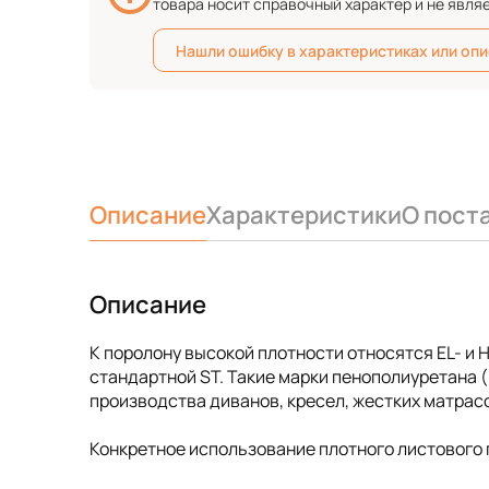
товара носит справочный характер и не явля
Нашли ошибку в характеристиках или оп
Описание
Характеристики
О пост
Описание
К поролону высокой плотности относятся EL- и
стандартной ST. Такие марки пенополиуретана
производства диванов, кресел, жестких матрас
Конкретное использование плотного листового 