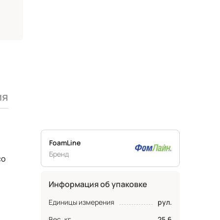
ия
FoamLine
Бренд
со
Информация об упаковке
Единицы измерения
рул.
Вес, кг
25.6