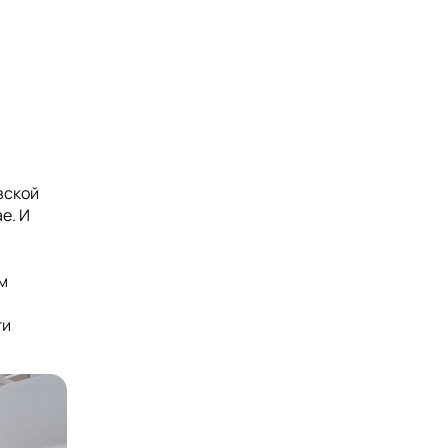
вской
е. И
м
ти