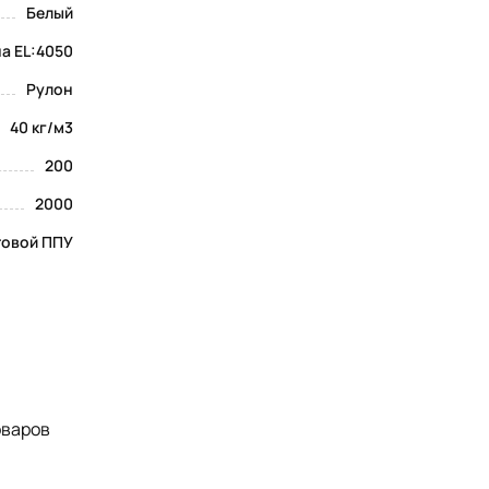
Белый
а EL:4050
Рулон
40 кг/м3
200
2000
товой ППУ
оваров