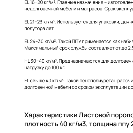
EL 16−20 кг/м³. Главные назначения – изготовл
недолговечной мебели и матрасов. Срок эксплу
EL 21−23 кг/м³. Используется для упаковки, дач
полутора лет.
EL 24−30 кг/м³. Такой ППУ применяется как наб
Максимальный срок службы составляет от до 2,5 д
HL 30−40 кг/м³. Предназначаются для долговеч
нагрузку до 100 кг.
EL свыше 40 кг/м³. Такой пенополиуретан рассчи
долговечной мебели со сроком эксплуатации до 
Характеристики Листовой пороло
плотность 40 кг/м3, толщина ппу