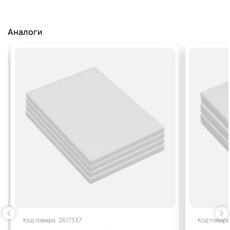
Аналоги
Код товара: 2617337
Код товара