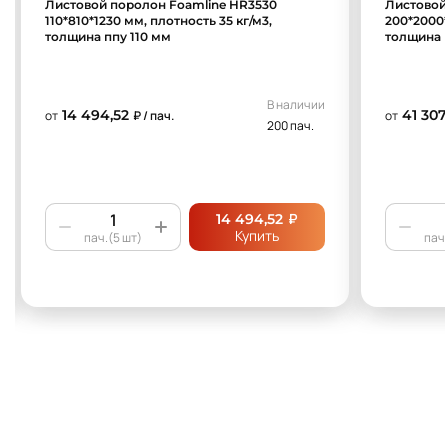
Листовой поролон Foamline HR3530
Листовой
110*810*1230 мм, плотность 35 кг/м3,
200*2000*
толщина ппу 110 мм
толщина 
В наличии
14 494,52
41 307
от
₽ / пач.
от
200 пач.
₽
14 494,52
Купить
пач.(5 шт)
пач.