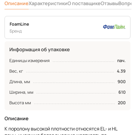
Описание
Характеристики
О поставщике
Отзывы
Вопро
FoamLine
Бренд
Информация об упаковке
Единицы измерения
пач.
Вес, кг
4.39
Длина, мм
900
Ширина, мм
610
Высота мм
200
Описание
К поролону высокой плотности относятся EL- и HL