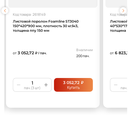
Код товара: 2618149
Код товара
Листовой поролон Foamline ST3040
Листовой
150*420*900 мм, плотность 30 кг/м3,
40*530*17
толщина ппу 150 мм
толщина 
В наличии
3 052,72
6 823,
от
₽ / пач.
от
200 пач.
₽
3 052,72
Купить
пач.(3 шт)
пач.