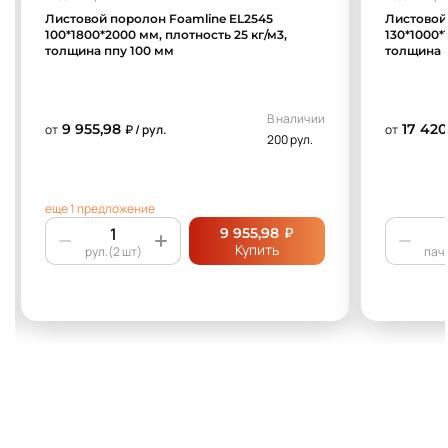
Листовой поролон Foamline EL2545
Листовой
100*1800*2000 мм, плотность 25 кг/м3,
130*1000*
толщина ппу 100 мм
толщина 
В наличии
9 955,98
17 420
от
₽ / рул.
от
200 рул.
еще 1 предложение
₽
9 955,98
Купить
рул.(2 шт)
пач.