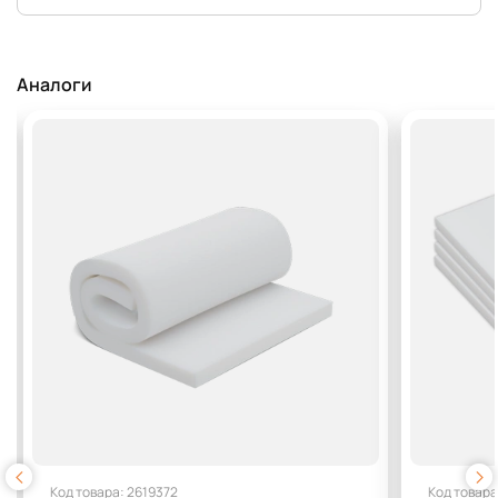
Аналоги
Код товара: 2619372
Код товара