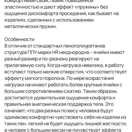
комфортными свойствами, повышенной
эластичностью и дают эффект «пружины» без
ощущения дискомфорта проседания, как бывает на
изделиях, сделанных с использованием
металлических пружин.
Особенности
В отличие от стандартных пенополиуретанов
структура ППУ марки HR неоднородна – ячейки имеют
разный размер и по-разному реагируют на
прилагаемую силу. Когда нагрузка невелика, в работу
вступают только мелкие отверстия, что соответствует
эффекту мягкого поролона. По мере возрастания
нагрузки начинают работать более крупные ячейки с
большим сопротивлением сжатию. Таким образом,
достигается удивительное ощущение комфорта и
правильная анатомическая поддержка тела. Это
означает, что два разных по весу человека будут
одинаково комфортно чувствовать себя на изделии из
таких пен: легкий не будет ощущать лишней жесткости,
а человек с большим весом не почувствует эффекта