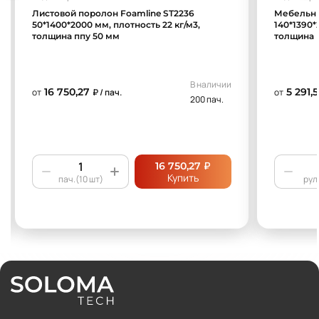
Листовой поролон Foamline ST2236
Мебельны
50*1400*2000 мм, плотность 22 кг/м3,
140*1390*
толщина ппу 50 мм
толщина 
В наличии
16 750,27
5 291,
от
₽ / пач.
от
200 пач.
₽
16 750,27
Купить
пач.(10 шт)
рул.