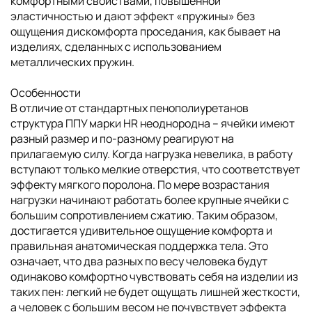
комфортными свойствами, повышенной
эластичностью и дают эффект «пружины» без
ощущения дискомфорта проседания, как бывает на
изделиях, сделанных с использованием
металлических пружин.
Особенности
В отличие от стандартных пенополиуретанов
структура ППУ марки HR неоднородна – ячейки имеют
разный размер и по-разному реагируют на
прилагаемую силу. Когда нагрузка невелика, в работу
вступают только мелкие отверстия, что соответствует
эффекту мягкого поролона. По мере возрастания
нагрузки начинают работать более крупные ячейки с
большим сопротивлением сжатию. Таким образом,
достигается удивительное ощущение комфорта и
правильная анатомическая поддержка тела. Это
означает, что два разных по весу человека будут
одинаково комфортно чувствовать себя на изделии из
таких пен: легкий не будет ощущать лишней жесткости,
а человек с большим весом не почувствует эффекта