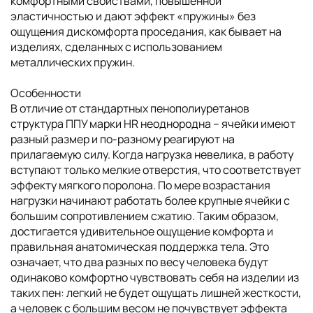
комфортными свойствами, повышенной
эластичностью и дают эффект «пружины» без
ощущения дискомфорта проседания, как бывает на
изделиях, сделанных с использованием
металлических пружин.
Особенности
В отличие от стандартных пенополиуретанов
структура ППУ марки HR неоднородна – ячейки имеют
разный размер и по-разному реагируют на
прилагаемую силу. Когда нагрузка невелика, в работу
вступают только мелкие отверстия, что соответствует
эффекту мягкого поролона. По мере возрастания
нагрузки начинают работать более крупные ячейки с
большим сопротивлением сжатию. Таким образом,
достигается удивительное ощущение комфорта и
правильная анатомическая поддержка тела. Это
означает, что два разных по весу человека будут
одинаково комфортно чувствовать себя на изделии из
таких пен: легкий не будет ощущать лишней жесткости,
а человек с большим весом не почувствует эффекта