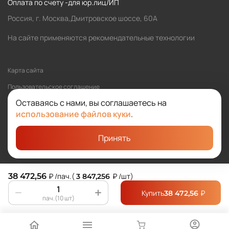
Оплата по счету -для юр.лиц/ИП
Россия, г. Москва,Дмитровское шоссе, 60А
На сайте применяются рекомендательные технологии
Карта сайта
Пользовательское соглашение
Оставаясь с нами, вы соглашаетесь на
Политика обработки персональных данных
использование файлов куки
.
Принять
©2026 SOLOMA
Студия «Сибирикс»
38 472,56
₽
/пач.
(
₽
/шт
)
3 847,256
Купить
₽
38 472,56
пач.(10 шт)