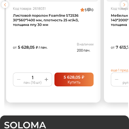
Код товара: 2618031
Код товара
5
0
Листовой поролон Foamline ST2536
Мебельны
30*560*1400 мм, плотность 25 кг/м3,
140*2000*
толщина ппу 30 мм
толщина 
В наличии
5 628,05
7 613,
от
₽ / пач.
от
200 пач.
еще 1 пре
₽
5 628,05
Купить
пач.(16 шт)
рул.