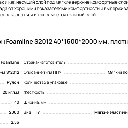
так и как несущий слой под мягкие верхние комфортные слои
ладают хорошими показателями комфортности и выдержив
 использоваться и как самостоятельный слой.
н Foamline S2012 40*1600*2000 мм, плот
FoamLine
Страна-изготовитель
на S:2012
Описание типа ППУ
Мягкий по
Рулон
Количество в упаковке
20 кг/м3
Жесткость
40
Ширина, мм
2000
Вид ППУ
Мягкие эластичн
2.56