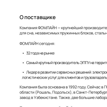
О поставщике
Компания ФОМЛАЙН — крупнейший производитель
для сна, независимых пружинных блоков, стальн
ФОМЛАЙН сегодня:
32 года на рынке
Самый крупный производитель ЭППУ на террит
Лидер в развитии сервисных решений: электро
логистических услуг для клиентов и грузовладел
Компания была основана в 1992 году. Сейчас в 
области (Рошаль, Подольск), в Санкт-Петербург
завод в Узбекистане. Также, две большие лабо