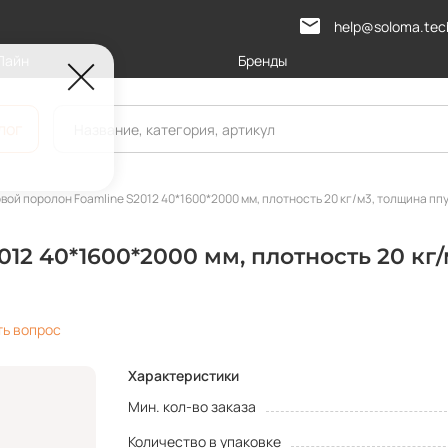
help@soloma.tec
Лайн
Бренды
лог
вой поролон Foamline S2012 40*1600*2000 мм, плотность 20 кг/м3, толщина ппу
12 40*1600*2000 мм, плотность 20 кг/
ть вопрос
Характеристики
Мин. кол-во заказа
Количество в упаковке