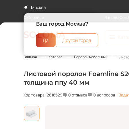
Москва
О Сервисе
Заводы Фом
Ваш город Москва?
Торговая
Ката
площадка
Да
Другой город
ФомЛайн
Главная
Каталог
Поролон мебельный
Листо
Листовой поролон Foamline S20
толщина ппу 40 мм
Код товара: 2618529
0 отзывов
0 вопросов
Зада