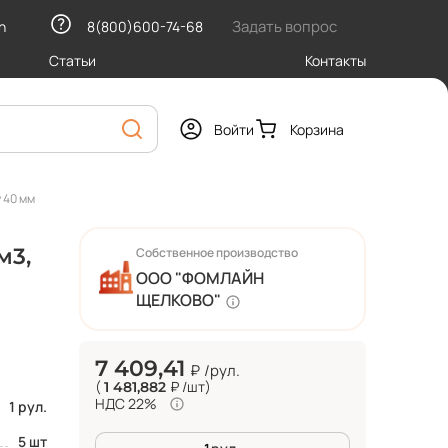
Задать вопрос
h
8(800)600-74-68
Статьи
Контакты
Войти
Корзина
 40 мм
м3,
Собственное производство
ООО "ФОМЛАЙН
ЩЕЛКОВО"
7 409,41
₽
/рул.
(
₽
/шт
)
1 481,882
НДС 22%
1 рул.
5 шт