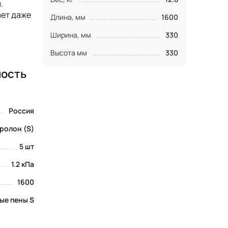
.
ает даже
Длина, мм
1600
Ширина, мм
330
Высота мм
330
ность
Россия
ролон (S)
5 шт
1.2 кПа
1600
ые пены S