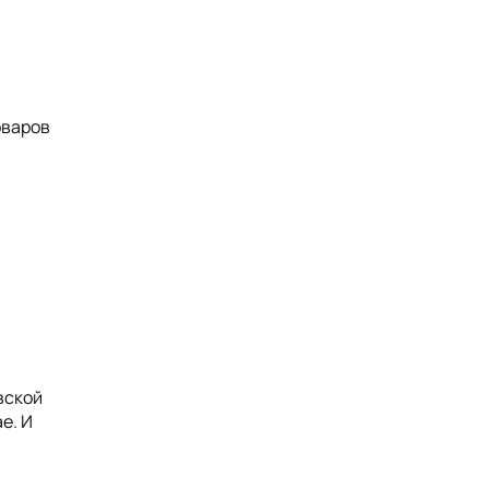
оваров
вской
е. И