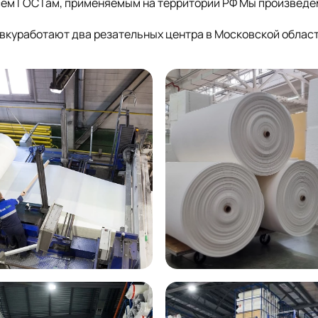
сем ГОСТам, применяемым на территории РФ Мы произведе
куработают два резательных центра в Московской облас