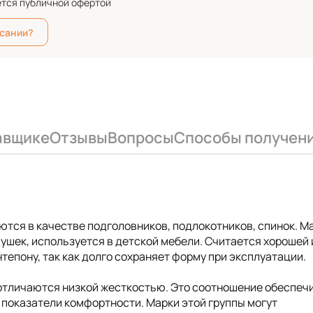
ется публичной офертой
исании?
авщике
Отзывы
Вопросы
Способы получен
ются в качестве подголовников, подлокотников, спинок. М
ушек, используется в детской мебели. Считается хорошей 
епону, так как долго сохраняет форму при эксплуатации.
 отличаются низкой жесткостью. Это соотношение обеспеч
показатели комфортности. Марки этой группы могут