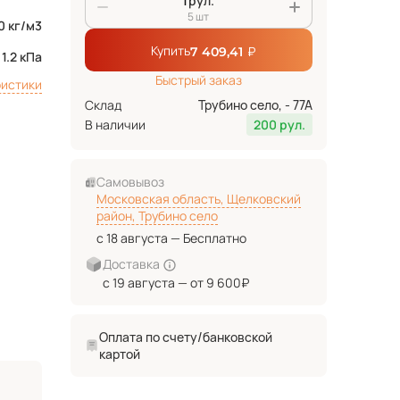
рул.
5 шт
0 кг/м3
Купить
₽
7 409,41
1.2 кПа
Быстрый заказ
ристики
Склад
Трубино село, - 77А
В наличии
200 рул.
Самовывоз
Московская область, Щелковский
район, Трубино село
с 18 августа — Бесплатно
Доставка
с 19 августа — от 9 600₽
Оплата по счету/банковской
картой