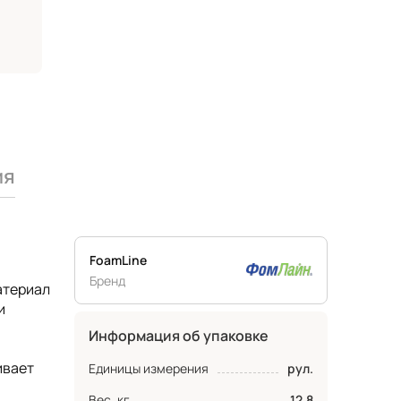
ия
FoamLine
Бренд
атериал
и
Информация об упаковке
ивает
Единицы измерения
рул.
Вес, кг
12.8