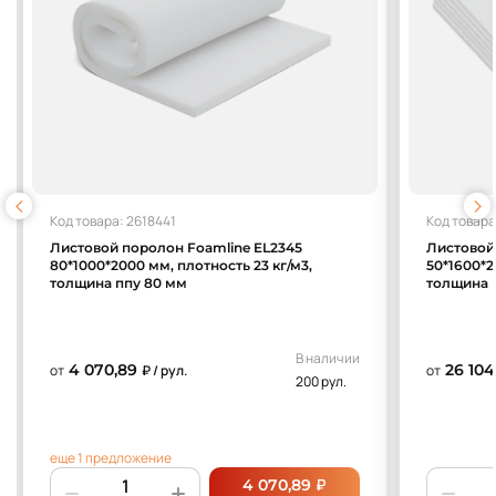
Код товара: 2618441
Код товара
Листовой поролон Foamline EL2345
Листовой
80*1000*2000 мм, плотность 23 кг/м3,
50*1600*2
толщина ппу 80 мм
толщина 
В наличии
4 070,89
26 104
от
₽ / рул.
от
200 рул.
еще 1 предложение
₽
4 070,89