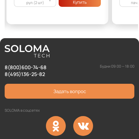
Купить
рул.(2 шт)
пач.
Будни 09:00 — 18:00
8(800)600-74-68
8(495)136-25-82
Задать вопрос
SOLOMA в соцсетях