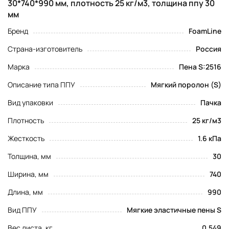
30*740*990 мм, плотность 25 кг/м3, толщина ппу 30
мм
Бренд
FoamLine
Страна-изготовитель
Россия
Марка
Пена S:2516
Описание типа ППУ
Мягкий поролон (S)
Вид упаковки
Пачка
Плотность
25 кг/м3
Жесткость
1.6 кПа
Толщина, мм
30
Ширина, мм
740
Длина, мм
990
Вид ППУ
Мягкие эластичные пены S
Вес листа, кг
0.549