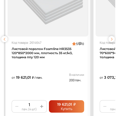
Код товара: 2614647
Код товара
5
0
Листовой поролон Foamline HR3535
Листовой
120*850*2000 мм, плотность 35 кг/м3,
70*600*94
толщина ппу 120 мм
толщина 
В наличии
19 621,01
3 073,
от
₽ / пач.
от
200 пач.
₽
19 621,01
Купить
пач.(4 шт)
пач.