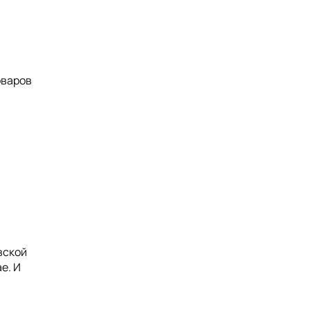
оваров
вской
е. И