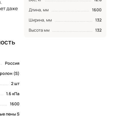
.
ает даже
Длина, мм
1600
Ширина, мм
132
Высота мм
132
ность
Россия
ролон (S)
2 шт
1.6 кПа
1600
ые пены S