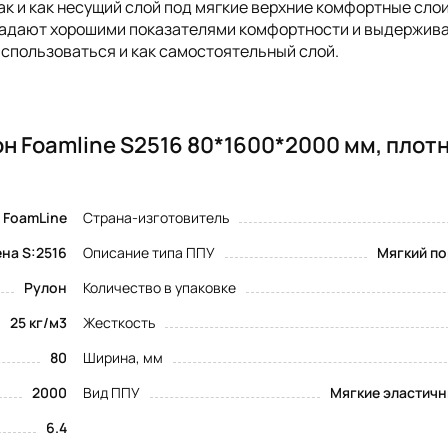
так и как несущий слой под мягкие верхние комфортные слои
ладают хорошими показателями комфортности и выдержив
 использоваться и как самостоятельный слой.
н Foamline S2516 80*1600*2000 мм, плот
FoamLine
Страна-изготовитель
на S:2516
Описание типа ППУ
Мягкий по
Рулон
Количество в упаковке
25 кг/м3
Жесткость
80
Ширина, мм
2000
Вид ППУ
Мягкие эластичн
6.4