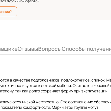
ется публичной офертой
исании?
авщике
Отзывы
Вопросы
Способы получен
ются в качестве подголовников, подлокотников, спинок. М
ушек, используется в детской мебели. Считается хорошей 
епону, так как долго сохраняет форму при эксплуатации.
 отличаются низкой жесткостью. Это соотношение обеспеч
показатели комфортности. Марки этой группы могут