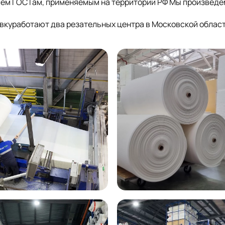
сем ГОСТам, применяемым на территории РФ Мы произведе
куработают два резательных центра в Московской облас