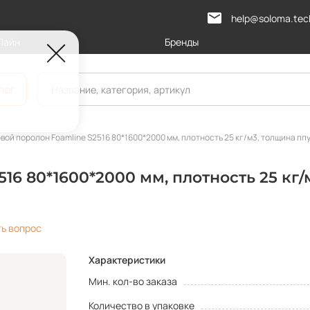
help@soloma.tec
Лайн
Бренды
лог
вой поролон Foamline S2516 80*1600*2000 мм, плотность 25 кг/м3, толщина ппу
16 80*1600*2000 мм, плотность 25 кг/
ть вопрос
Характеристики
Мин. кол-во заказа
Количество в упаковке