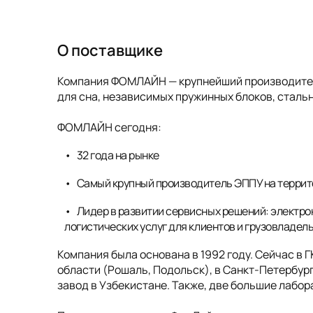
О поставщике
Компания ФОМЛАЙН — крупнейший производитель
для сна, независимых пружинных блоков, стальн
ФОМЛАЙН сегодня:
32 года на рынке
Самый крупный производитель ЭППУ на террит
Лидер в развитии сервисных решений: электро
логистических услуг для клиентов и грузовладел
Компания была основана в 1992 году. Сейчас в 
области (Рошаль, Подольск), в Санкт-Петербург
завод в Узбекистане. Также, две большие лабо