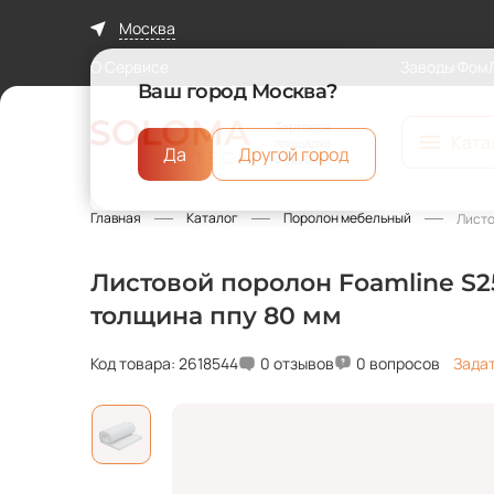
Москва
О Сервисе
Заводы Фом
Ваш город Москва?
Торговая
Ката
площадка
Да
Другой город
ФомЛайн
Главная
Каталог
Поролон мебельный
Листо
Листовой поролон Foamline S25
толщина ппу 80 мм
Код товара: 2618544
0 отзывов
0 вопросов
Зада