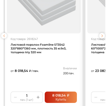
Код товара: 2618247
Код товара
Листовой поролон Foamline ST3542
Листовой
320*880*1360 мм, плотность 35 кг/м3,
60*1000*2
толщина ппу 320 мм
толщина 
В наличии
8 018,54
23 083
от
₽ / пач.
от
200 пач.
₽
8 018,54
Купить
пач.(1 шт)
пач.