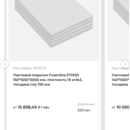
Код товара: 2618276
Код товара
Листовой поролон Foamline ST1930
Листовой
150*1650*2000 мм, плотность 19 кг/м3,
140*1000*
толщина ппу 150 мм
толщина 
В наличии
15 838,49
10 050
от
₽ / пач.
от
200 пач.