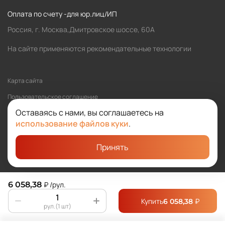
Оплата по счету -для юр.лиц/ИП
Россия, г. Москва,Дмитровское шоссе, 60А
На сайте применяются рекомендательные технологии
Карта сайта
Пользовательское соглашение
Оставаясь с нами, вы соглашаетесь на
Политика обработки персональных данных
использование файлов куки
.
Принять
©2026 SOLOMA
Студия «Сибирикс»
6 058,38
₽
/рул.
Купить
₽
6 058,38
рул.(1 шт)