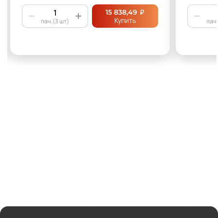
₽
15 838,49
Купить
пач.(3 шт)
пач.