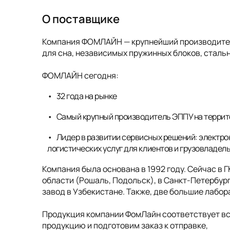
О поставщике
Компания ФОМЛАЙН — крупнейший производитель
для сна, независимых пружинных блоков, стальн
ФОМЛАЙН сегодня:
32 года на рынке
Самый крупный производитель ЭППУ на террит
Лидер в развитии сервисных решений: электро
логистических услуг для клиентов и грузовладел
Компания была основана в 1992 году. Сейчас в 
области (Рошаль, Подольск), в Санкт-Петербург
завод в Узбекистане. Также, две большие лабо
Продукция компании ФомЛайн соответствует в
продукцию и подготовим заказ к отправке,