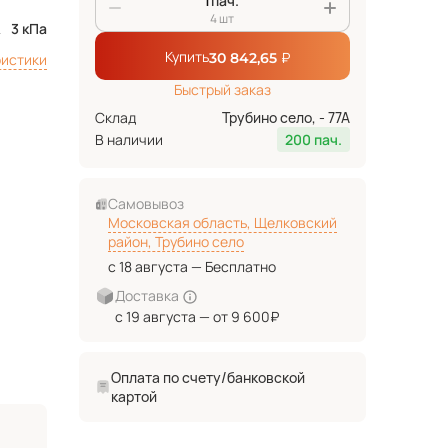
пач.
4 шт
3 кПа
Купить
₽
30 842,65
ристики
Быстрый заказ
Склад
Трубино село, - 77А
В наличии
200 пач.
Самовывоз
Московская область, Щелковский
район, Трубино село
с 18 августа — Бесплатно
Доставка
с 19 августа — от 9 600₽
Оплата по счету/банковской
картой