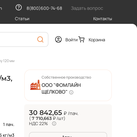
Задать вопрос
h
8(800)600-74-68
Статьи
Контакты
Войти
Корзина
у 120 мм
/м3,
Собственное производство
ООО "ФОМЛАЙН
ЩЕЛКОВО"
30 842,65
₽
/пач.
(
₽
/шт
)
7 710,663
НДС 22%
1 пач.
5 кг/м3