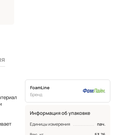
ия
FoamLine
Бренд
атериал
и
Информация об упаковке
ивает
Единицы измерения
пач.
Вес, кг
53.76