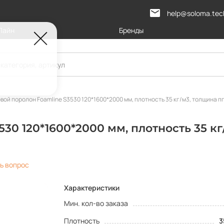
help@soloma.tec
Лайн
Бренды
вой поролон Foamline S3530 120*1600*2000 мм, плотность 35 кг/м3, толщина пп
30 120*1600*2000 мм, плотность 35 кг
ь вопрос
Характеристики
Мин. кол-во заказа
Плотность
3