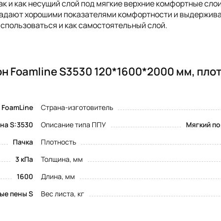
так и как несущий слой под мягкие верхние комфортные слои
ладают хорошими показателями комфортности и выдержив
 использоваться и как самостоятельный слой.
н Foamline S3530 120*1600*2000 мм, пло
FoamLine
Страна-изготовитель
на S:3530
Описание типа ППУ
Мягкий по
Пачка
Плотность
3 кПа
Толщина, мм
1600
Длина, мм
ые пены S
Вес листа, кг