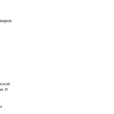
оваров
вской
е. И
м