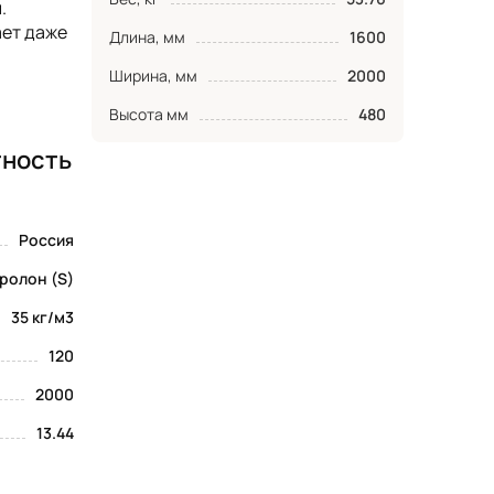
.
ает даже
Длина, мм
1600
Ширина, мм
2000
Высота мм
480
тность
Россия
ролон (S)
35 кг/м3
120
2000
13.44