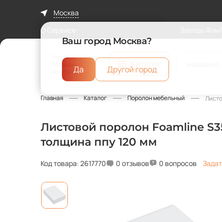
Москва
О Сервисе
Заводы Фом
Ваш город Москва?
Торговая
Каталог
площадка
Да
Другой город
ФомЛайн
Главная
Каталог
Поролон мебельный
Листо
Листовой поролон Foamline S35
толщина ппу 120 мм
Код товара: 2617770
0 отзывов
0 вопросов
Задат