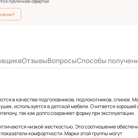
ется публичной офертой
исании?
авщике
Отзывы
Вопросы
Способы получен
ются в качестве подголовников, подлокотников, спинок. М
ушек, используется в детской мебели. Считается хорошей 
епону, так как долго сохраняет форму при эксплуатации.
 отличаются низкой жесткостью. Это соотношение обеспеч
показатели комфортности. Марки этой группы могут