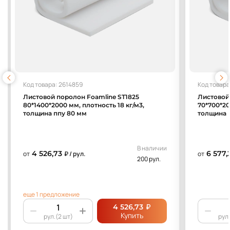
Код товара: 2614859
Код товара
Листовой поролон Foamline ST1825
Листовой
80*1400*2000 мм, плотность 18 кг/м3,
70*700*20
толщина ппу 80 мм
толщина 
В наличии
4 526,73
6 577,
от
₽ / рул.
от
200 рул.
еще 1 предложение
₽
4 526,73
Купить
рул.(2 шт)
рул.