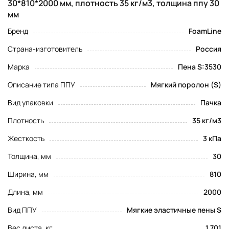
30*810*2000 мм, плотность 35 кг/м3, толщина ппу 30
мм
Бренд
FoamLine
Страна-изготовитель
Россия
Марка
Пена S:3530
Описание типа ППУ
Мягкий поролон (S)
Вид упаковки
Пачка
Плотность
35 кг/м3
Жесткость
3 кПа
Толщина, мм
30
Ширина, мм
810
Длина, мм
2000
Вид ППУ
Мягкие эластичные пены S
Вес листа, кг
1.701