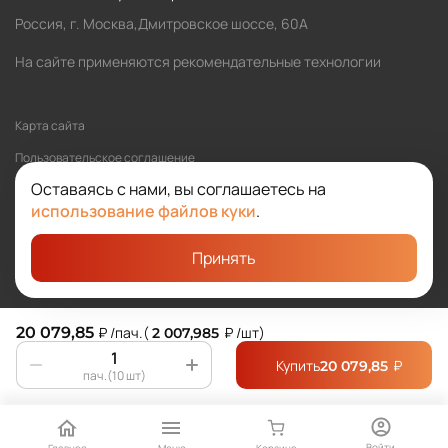
Россия, г. Москва,Дмитровское шоссе, 60А
На сайте применяются рекомендательные технологии
Карта сайта
Пользовательское соглашение
Оставаясь с нами, вы соглашаетесь на
Политика обработки персональных данных
использование файлов куки
.
Принять
©2026 SOLOMA
Студия «Сибирикс»
20 079,85
₽
/пач.
(
₽
/шт
)
2 007,985
Купить
₽
20 079,85
пач.(10 шт)
Войти
Главная
Меню
Корзина