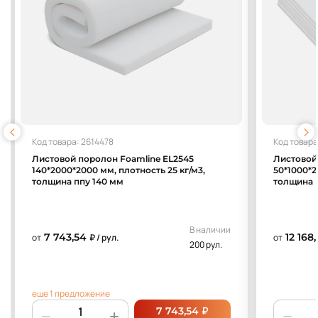
Код товара: 2614478
Код товара
Листовой поролон Foamline EL2545
Листовой
140*2000*2000 мм, плотность 25 кг/м3,
50*1000*2
толщина ппу 140 мм
толщина 
В наличии
7 743,54
12 168
от
₽ / рул.
от
200 рул.
еще 1 предложение
₽
7 743,54