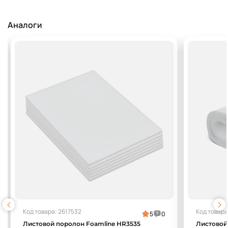
Аналоги
Код товара: 2617532
Код товара
5
0
Листовой поролон Foamline HR3535
Листовой