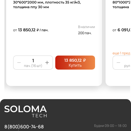
30*600*2000 мм, плотность 35 кг/м3,
80*1000*2
толщина ппу 30 мм
толщина 
В наличии
13 850,12
6 091,
от
₽ / пач.
от
200 пач.
еще 1 пре
₽
13 850,12
Купить
пач.(16 шт)
рул.
Будни 09:00 — 18:00
8(800)600-74-68