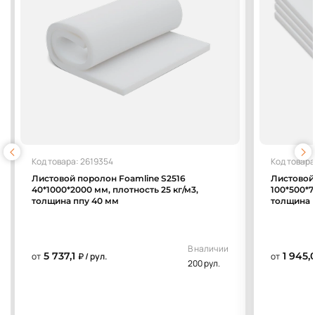
Код товара: 2619354
Код товара
Листовой поролон Foamline S2516
Листовой
40*1000*2000 мм, плотность 25 кг/м3,
100*500*7
толщина ппу 40 мм
толщина 
В наличии
5 737,1
1 945,
от
₽ / рул.
от
200 рул.