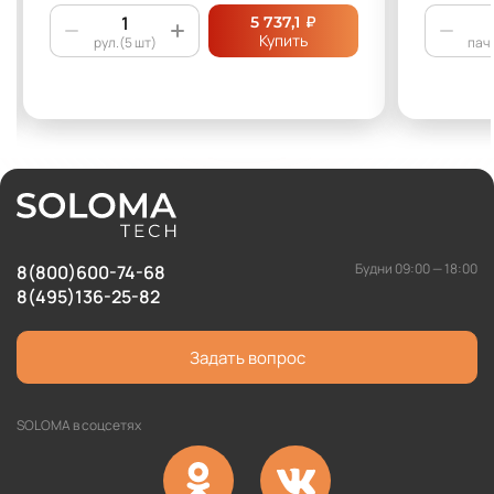
₽
5 737,1
Купить
рул.(5 шт)
пач.
Будни 09:00 — 18:00
8(800)600-74-68
8(495)136-25-82
Задать вопрос
SOLOMA в соцсетях