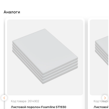
Аналоги
Код товара: 2614902
Код товара
Листовой поролон Foamline ST1930
Листовой