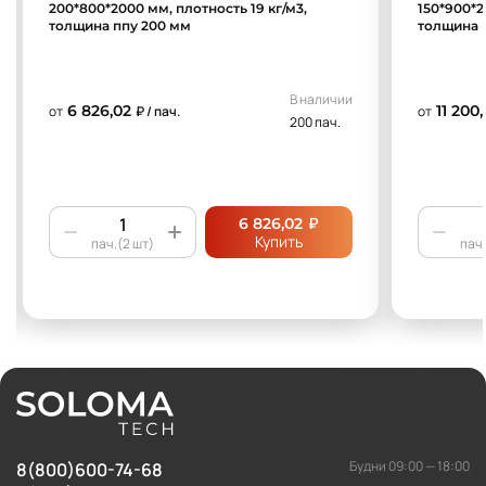
200*800*2000 мм, плотность 19 кг/м3,
150*900*2
толщина ппу 200 мм
толщина 
В наличии
6 826,02
11 200
от
₽ / пач.
от
200 пач.
₽
6 826,02
Купить
пач.(2 шт)
пач.
Будни 09:00 — 18:00
8(800)600-74-68