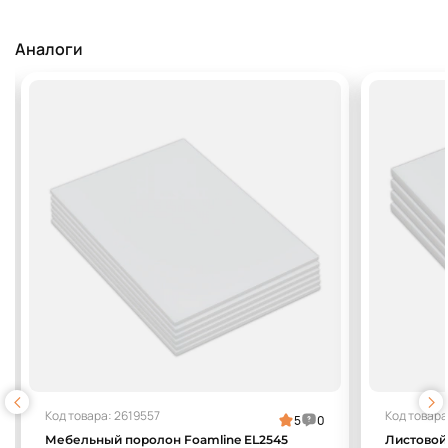
Аналоги
Код товара: 2619557
Код товара
5
0
Мебельный поролон Foamline EL2545
Листовой