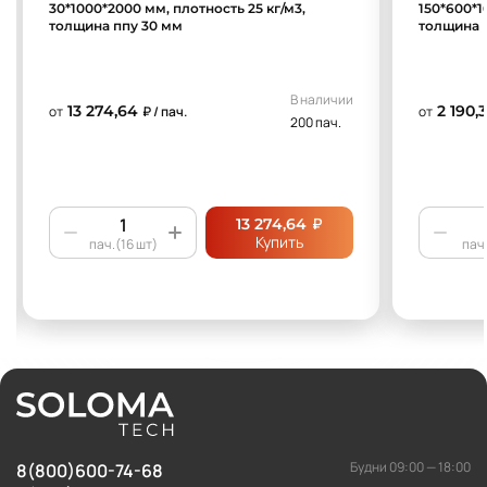
30*1000*2000 мм, плотность 25 кг/м3,
150*600*1
толщина ппу 30 мм
толщина 
В наличии
13 274,64
2 190,3
от
₽ / пач.
от
200 пач.
₽
13 274,64
Купить
пач.(16 шт)
пач.
Будни 09:00 — 18:00
8(800)600-74-68