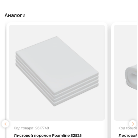
Аналоги
Код товара: 2617748
Код товара
Листовой поролон Foamline S2525
Листовой