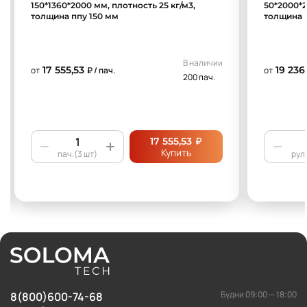
150*1360*2000 мм, плотность 25 кг/м3,
50*2000*2
толщина ппу 150 мм
толщина 
В наличии
17 555,53
19 236
от
₽ / пач.
от
200 пач.
₽
17 555,53
Купить
пач.(3 шт)
рул.
Будни 09:00 — 18:00
8(800)600-74-68