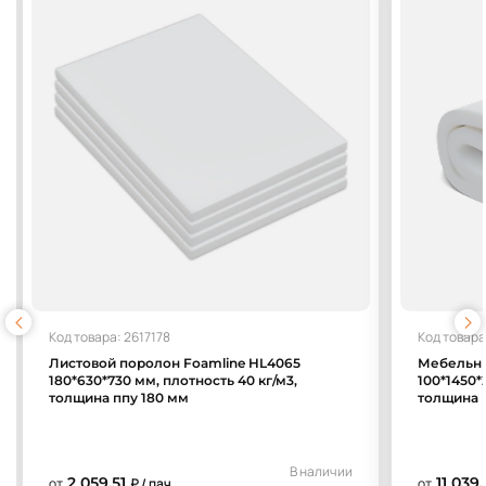
Код товара: 2617178
Код товара
Листовой поролон Foamline HL4065
Мебельны
180*630*730 мм, плотность 40 кг/м3,
100*1450*
толщина ппу 180 мм
толщина 
В наличии
2 059,51
11 039
от
₽ / пач.
от