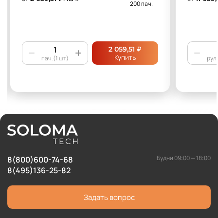
200 пач.
₽
2 059,51
Купить
пач.(1 шт)
рул.
Будни 09:00 — 18:00
8(800)600-74-68
8(495)136-25-82
Задать вопрос