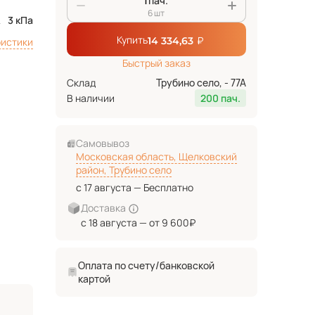
пач.
6 шт
3 кПа
Купить
₽
14 334,63
ристики
Быстрый заказ
Склад
Трубино село, - 77А
В наличии
200 пач.
Самовывоз
Московская область, Щелковский
район, Трубино село
с 17 августа — Бесплатно
Доставка
с 18 августа — от 9 600₽
Оплата по счету/банковской
картой