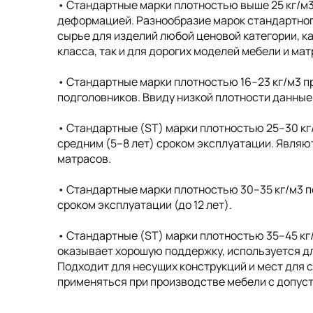
• Cтандартные марки плотностью выше 25 кг/м
деформацией. Разнообразие марок стандартног
сырье для изделий любой ценовой категории, к
класса, так и для дорогих моделей мебели и ма
• Cтандартные марки плотностью 16–23 кг/м3 п
подголовников. Ввиду низкой плотности данные
• Стандартные (ST) марки плотностью 25–30 кг
средним (5–8 лет) сроком эксплуатации. Явля
матрасов.
• Стандартные марки плотностью 30–35 кг/м3 п
сроком эксплуатации (до 12 лет).
• Стандартные (ST) марки плотностью 35–45 кг
оказывает хорошую поддержку, используется дл
Подходит для несущих конструкций и мест для 
применяться при производстве мебели с допусти