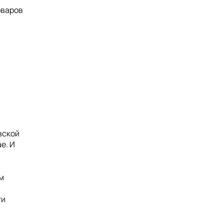
оваров
вской
е. И
м
ти