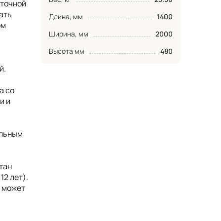
аточной
ать
Длина, мм
1400
ом
Ширина, мм
2000
Высота мм
480
й.
а со
и и
ельным
тан
12 лет).
, может