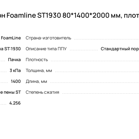
н Foamline ST1930 80*1400*2000 мм, пло
FoamLine
Страна-изготовитель
а ST:1930
Описание типа ППУ
Стандартный пор
Пачка
Плотность
3 кПа
Толщина, мм
1400
Длина, мм
е пены ST
Степень сжатия
4.256