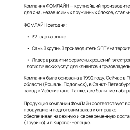
Компания ФОМЛАЙН — крупнейший производитель
для сна, независимых пружинных блоков, стальн
ФОМЛАЙН сегодня:
32 года на рынке
Самый крупный производитель ЭППУ на террит
Лидер в развитии сервисных решений: электро
логистических услуг для клиентов и грузовладел
Компания была основана в 1992 году. Сейчас в 
области (Рошаль, Подольск), в Санкт-Петербург
завод в Узбекистане. Также, две большие лабо
Продукция компании ФомЛайн соответствует в
продукцию и подготовим заказ к отправке,
обеспечивая надежную и своевременную достав
(Трубино) и в Кирово-Чепецке.