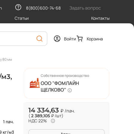
Задать вопрос
h
8(800)600-74-68
Статьи
Контакты
Войти
Корзина
у 80 мм
/м3,
Собственное производство
ООО "ФОМЛАЙН
ЩЕЛКОВО"
14 334,63
₽
/пач.
(
₽
/шт
)
2 389,105
НДС 22%
1 пач.
9 кг/м3