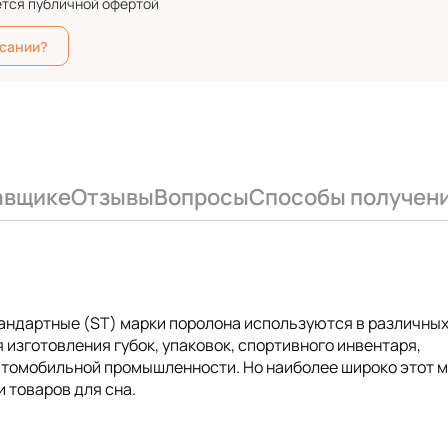
ется публичной офертой
исании?
авщике
Отзывы
Вопросы
Способы получен
тандартные (ST) марки поролона используются в различны
 изготовления губок, упаковок, спортивного инвентаря,
автомобильной промышленности. Но наиболее широко этот 
 товаров для сна.