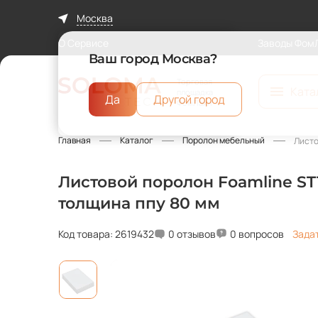
Москва
О Сервисе
Заводы Фом
Ваш город Москва?
Торговая
Ката
площадка
Да
Другой город
ФомЛайн
Главная
Каталог
Поролон мебельный
Листо
Листовой поролон Foamline ST1
толщина ппу 80 мм
Код товара: 2619432
0 отзывов
0 вопросов
Зада