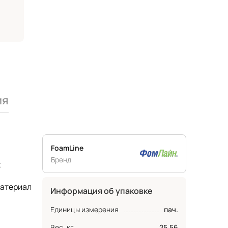
ия
FoamLine
Бренд
х
материал
Информация об упаковке
Единицы измерения
пач.
Вес, кг
25.56