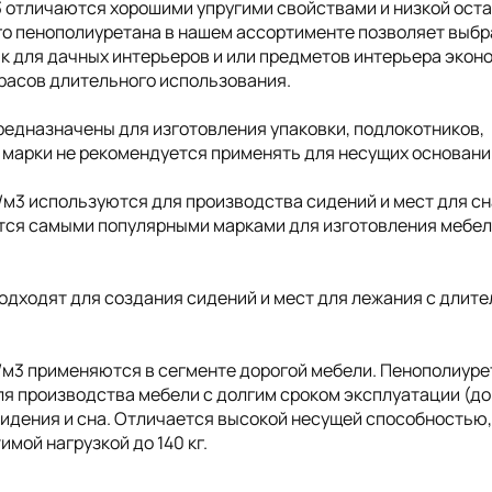
3 отличаются хорошими упругими свойствами и низкой ост
о пенополиуретана в нашем ассортименте позволяет выбр
ак для дачных интерьеров и или предметов интерьера экон
трасов длительного использования.
редназначены для изготовления упаковки, подлокотников,
 марки не рекомендуется применять для несущих основани
/м3 используются для производства сидений и мест для сн
ются самыми популярными марками для изготовления мебел
одходят для создания сидений и мест для лежания с длит
/м3 применяются в сегменте дорогой мебели. Пенополиуре
я производства мебели с долгим сроком эксплуатации (до 
сидения и сна. Отличается высокой несущей способностью
мой нагрузкой до 140 кг.