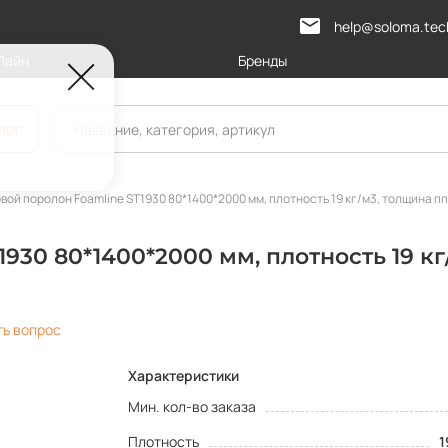
help@soloma.tec
Лайн
Бренды
лог
вой поролон Foamline ST1930 80*1400*2000 мм, плотность 19 кг/м3, толщина пп
930 80*1400*2000 мм, плотность 19 кг
ть вопрос
Характеристики
Мин. кол-во заказа
Плотность
1