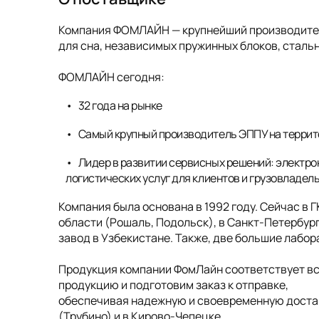
Компания ФОМЛАЙН — крупнейший производитель
для сна, независимых пружинных блоков, стальн
ФОМЛАЙН сегодня:
32 года на рынке
Самый крупный производитель ЭППУ на террит
Лидер в развитии сервисных решений: электро
логистических услуг для клиентов и грузовладел
Компания была основана в 1992 году. Сейчас в 
области (Рошаль, Подольск), в Санкт-Петербург
завод в Узбекистане. Также, две большие лабо
Продукция компании ФомЛайн соответствует в
продукцию и подготовим заказ к отправке,
обеспечивая надежную и своевременную достав
(Трубино) и в Кирово-Чепецке.