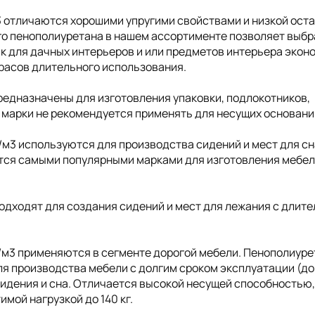
3 отличаются хорошими упругими свойствами и низкой ост
о пенополиуретана в нашем ассортименте позволяет выбр
ак для дачных интерьеров и или предметов интерьера экон
трасов длительного использования.
редназначены для изготовления упаковки, подлокотников,
 марки не рекомендуется применять для несущих основани
/м3 используются для производства сидений и мест для сн
ются самыми популярными марками для изготовления мебел
одходят для создания сидений и мест для лежания с длит
/м3 применяются в сегменте дорогой мебели. Пенополиуре
я производства мебели с долгим сроком эксплуатации (до 
сидения и сна. Отличается высокой несущей способностью
мой нагрузкой до 140 кг.