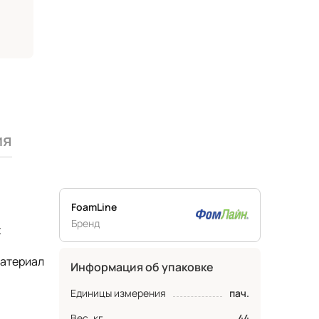
ия
FoamLine
Бренд
х
материал
Информация об упаковке
Единицы измерения
пач.
Вес, кг
44