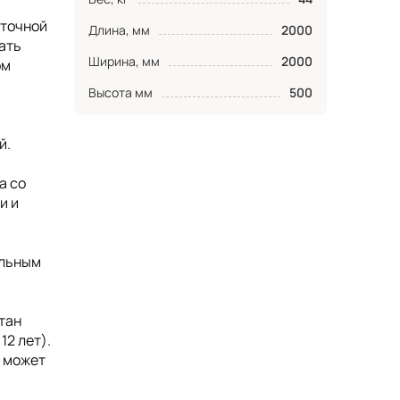
аточной
Длина, мм
2000
ать
Ширина, мм
2000
ом
Высота мм
500
й.
а со
и и
ельным
тан
12 лет).
, может