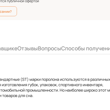
ется публичной офертой
исании?
авщике
Отзывы
Вопросы
Способы получен
тандартные (ST) марки поролона используются в различны
 изготовления губок, упаковок, спортивного инвентаря,
автомобильной промышленности. Но наиболее широко этот 
 товаров для сна.