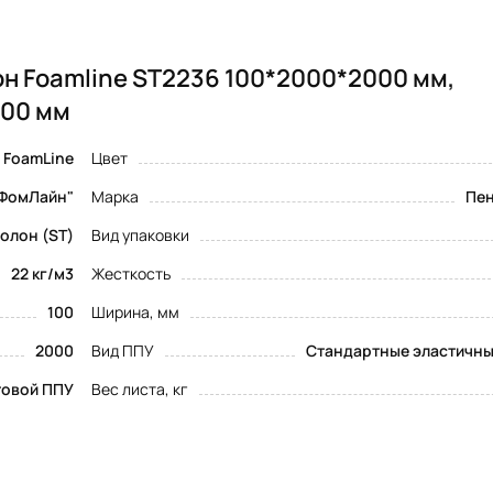
н Foamline ST2236 100*2000*2000 мм,
100 мм
FoamLine
Цвет
ФомЛайн"
Марка
Пен
олон (ST)
Вид упаковки
22 кг/м3
Жесткость
100
Ширина, мм
2000
Вид ППУ
Стандартные эластичны
товой ППУ
Вес листа, кг