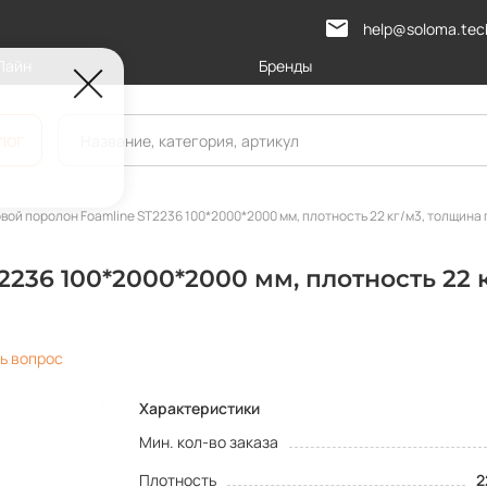
help@soloma.tec
Лайн
Бренды
лог
вой поролон Foamline ST2236 100*2000*2000 мм, плотность 22 кг/м3, толщина 
236 100*2000*2000 мм, плотность 22 к
ь вопрос
Характеристики
Мин. кол-во заказа
Плотность
2