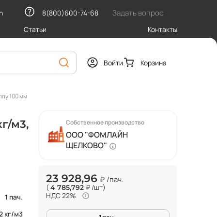
Задать вопрос
h
8(800)600-74-68
Статьи
Контакты
Войти
Корзина
ппу 100 мм
г/м3,
Собственное производство
ООО "ФОМЛАЙН
ЩЕЛКОВО"
23 928,96
₽
/пач.
(
₽
/шт
)
4 785,792
НДС 22%
1 пач.
2 кг/м3