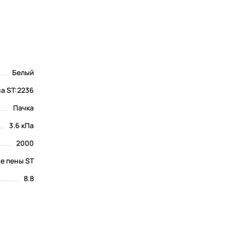
Белый
а ST:2236
Пачка
3.6 кПа
2000
е пены ST
8.8