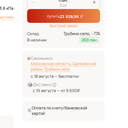
пач.
5 шт
3.6 кПа
Купить
₽
23 928,96
ристики
Быстрый заказ
Склад
Трубино село, - 77А
В наличии
200 пач.
Самовывоз
Московская область, Щелковский
район, Трубино село
с 18 августа — Бесплатно
Доставка
с 19 августа — от 9 600₽
Оплата по счету/банковской
картой