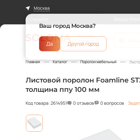
Москва
О Сервисе
Заводы Фом
Ваш город Москва?
Торговая
Ката
площадка
Да
Другой город
ФомЛайн
Главная
Каталог
Поролон мебельный
Листо
Листовой поролон Foamline ST2
толщина ппу 100 мм
Код товара: 2614951
0 отзывов
0 вопросов
Задат