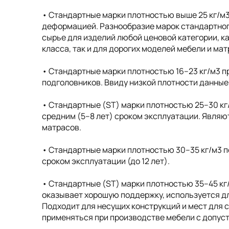
• Cтандартные марки плотностью выше 25 кг/м
деформацией. Разнообразие марок стандартног
сырье для изделий любой ценовой категории, к
класса, так и для дорогих моделей мебели и ма
• Cтандартные марки плотностью 16–23 кг/м3 п
подголовников. Ввиду низкой плотности данные
• Стандартные (ST) марки плотностью 25–30 кг
средним (5–8 лет) сроком эксплуатации. Явля
матрасов.
• Стандартные марки плотностью 30–35 кг/м3 п
сроком эксплуатации (до 12 лет).
• Стандартные (ST) марки плотностью 35–45 кг
оказывает хорошую поддержку, используется дл
Подходит для несущих конструкций и мест для 
применяться при производстве мебели с допусти