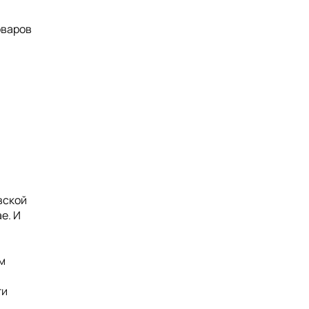
оваров
вской
е. И
м
ти