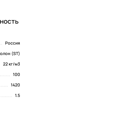
тность
Россия
олон (ST)
22 кг/м3
100
1420
1.5