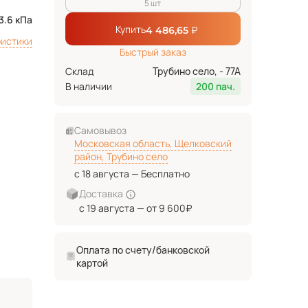
5 шт
3.6 кПа
Купить
₽
4 486,65
ристики
Быстрый заказ
Склад
Трубино село, - 77А
В наличии
200 пач.
Самовывоз
Московская область, Щелковский
район, Трубино село
с 18 августа — Бесплатно
Доставка
с 19 августа — от 9 600₽
Оплата по счету/банковской
картой