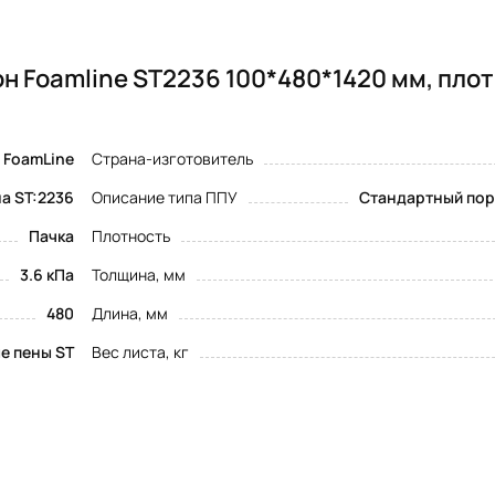
н Foamline ST2236 100*480*1420 мм, пло
FoamLine
Страна-изготовитель
а ST:2236
Описание типа ППУ
Стандартный пор
Пачка
Плотность
3.6 кПа
Толщина, мм
480
Длина, мм
е пены ST
Вес листа, кг