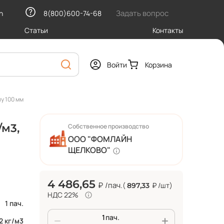
Задать вопрос
h
8(800)600-74-68
Статьи
Контакты
Войти
Корзина
у 100 мм
/м3,
Собственное производство
ООО "ФОМЛАЙН
ЩЕЛКОВО"
4 486,65
₽
/пач.
(
₽
/шт
)
897,33
НДС 22%
1 пач.
пач.
2 кг/м3