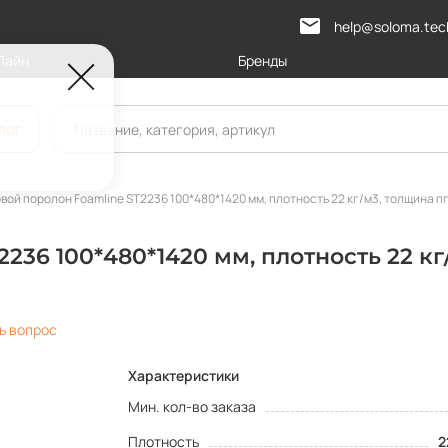
help@soloma.tec
Лайн
Бренды
лог
вой поролон Foamline ST2236 100*480*1420 мм, плотность 22 кг/м3, толщина пп
236 100*480*1420 мм, плотность 22 кг
ь вопрос
Характеристики
Мин. кол-во заказа
Плотность
2