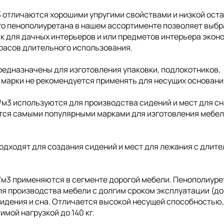
3 отличаются хорошими упругими свойствами и низкой ост
о пенополиуретана в нашем ассортименте позволяет выбр
ак для дачных интерьеров и или предметов интерьера экон
трасов длительного использования.
редназначены для изготовления упаковки, подлокотников,
 марки не рекомендуется применять для несущих основани
/м3 используются для производства сидений и мест для сн
ются самыми популярными марками для изготовления мебел
одходят для создания сидений и мест для лежания с длит
/м3 применяются в сегменте дорогой мебели. Пенополиуре
я производства мебели с долгим сроком эксплуатации (до 
сидения и сна. Отличается высокой несущей способностью
мой нагрузкой до 140 кг.