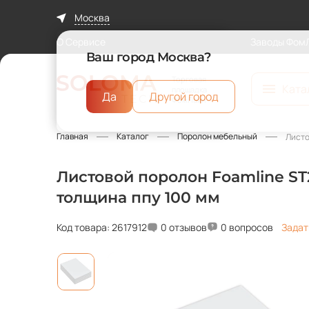
Москва
О Сервисе
Заводы Фом
Ваш город Москва?
Торговая
Ката
площадка
Да
Другой город
ФомЛайн
Главная
Каталог
Поролон мебельный
Листо
Листовой поролон Foamline ST2
толщина ппу 100 мм
Код товара: 2617912
0 отзывов
0 вопросов
Задат