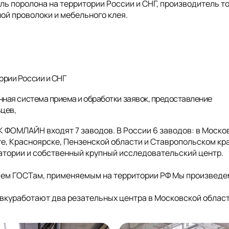
 поролона на территории России и СНГ, производитель т
ой проволоки и мебельного клея.
ории России и СНГ
нная система приема и обработки заявок, предоставление
ьцев,
ГК ФОМЛАЙН входят 7 заводов. В России 6 заводов: в Моско
е, Красноярске, Пензенской области и Ставропольском кра
ратории и собственный крупный исследовательский центр.
сем ГОСТам, применяемым на территории РФ Мы произведе
куработают два резательных центра в Московской облас