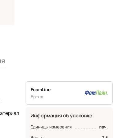
ия
FoamLine
Бренд
х
материал
Информация об упаковке
Единицы измерения
пач.
Вес, кг
7.5