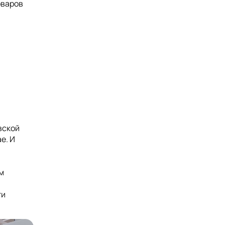
оваров
вской
е. И
м
ти