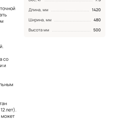
аточной
Длина, мм
1420
ать
Ширина, мм
480
ом
Высота мм
500
й.
а со
и и
ельным
тан
12 лет).
, может