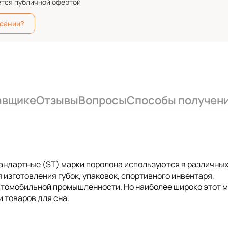
ется публичной офертой
исании?
авщике
Отзывы
Вопросы
Способы получен
тандартные (ST) марки поролона используются в различны
 изготовления губок, упаковок, спортивного инвентаря,
автомобильной промышленности. Но наиболее широко этот 
 товаров для сна.