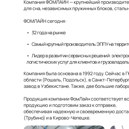
Компания ФОМЛАЙН — крупнейший производитель
для сна, независимых пружинных блоков, стальн
ФОМЛАЙН сегодня:
32 года на рынке
Самый крупный производитель ЭППУ на террит
Лидер в развитии сервисных решений: электро
логистических услуг для клиентов и грузовладел
Компания была основана в 1992 году. Сейчас в 
области (Рошаль, Подольск), в Санкт-Петербург
завод в Узбекистане. Также, две большие лабо
Продукция компании ФомЛайн соответствует в
продукцию и подготовим заказ к отправке,
обеспечивая надежную и своевременную достав
(Трубино) и в Кирово-Чепецке.