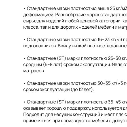
• Cтандартные марки плотностью выше 25 кг/м
деформацией. Разнообразие марок стандартног
сырье для изделий любой ценовой категории, к
класса, так и для дорогих моделей мебели и ма
• Cтандартные марки плотностью 16–23 кг/м3 п
подголовников. Ввиду низкой плотности данные
• Стандартные (ST) марки плотностью 25–30 кг
средним (5–8 лет) сроком эксплуатации. Явля
матрасов.
• Стандартные марки плотностью 30–35 кг/м3 п
сроком эксплуатации (до 12 лет).
• Стандартные (ST) марки плотностью 35–45 кг
оказывает хорошую поддержку, используется дл
Подходит для несущих конструкций и мест для 
применяться при производстве мебели с допусти