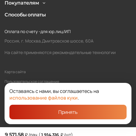
Покупателям
Способы оплаты
Оплата по счету -для юр.лиц/ИП
Россия, г. Москва,Дмитровское шоссе, 60А
На сайте применяются рекомендательные технологии
Карта сайта
Пользовательское соглашение
Оставаясь с нами, вы соглашаетесь на
Политика обработки персональных данных
использование файлов куки
.
Принять
©2026 SOLOMA
Студия «Сибирикс»
9 571,58
₽
/пач.
(
₽
/шт
)
1 914,316