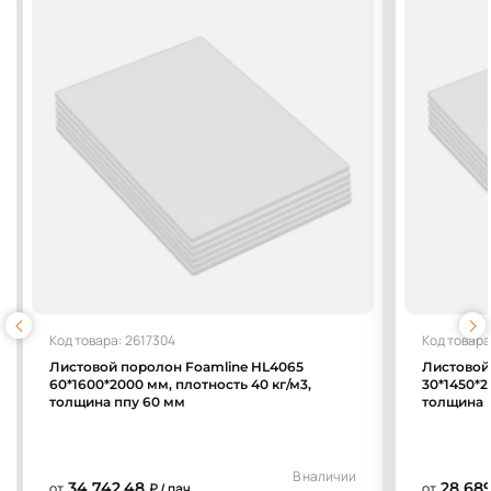
Код товара: 2617304
Код товара
Листовой поролон Foamline HL4065
Листовой
60*1600*2000 мм, плотность 40 кг/м3,
30*1450*2
толщина ппу 60 мм
толщина 
В наличии
34 742,48
28 689
от
₽ / пач.
от