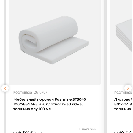
Код товара: 2618707
Код товара
Мебельный поролон Foamline ST3040
Листовой
100*785*1465 мм, плотность 30 кг/м3,
80*225*19
толщина ппу 100 мм
толщина 
В наличии
4 127
47 971
от
₽ / рул.
от