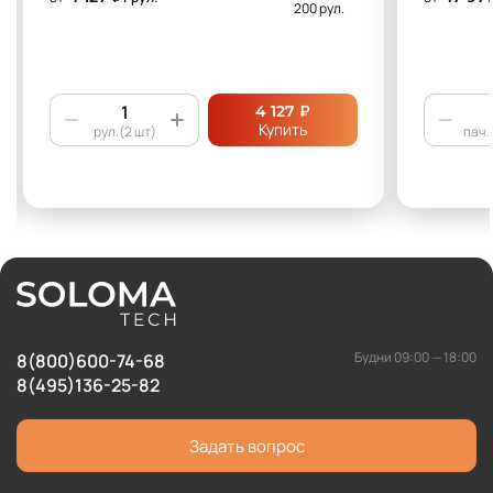
200 рул.
₽
4 127
Купить
рул.(2 шт)
пач.
Будни 09:00 — 18:00
8(800)600-74-68
8(495)136-25-82
Задать вопрос