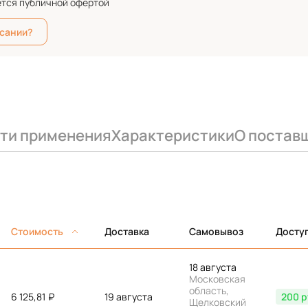
ется публичной офертой
исании?
ти применения
Характеристики
О постав
Стоимость
Доставка
Самовывоз
Досту
18 августа
Московская
область,
6 125,81
₽
19 августа
200 р
Щелковский