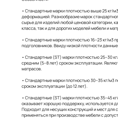
• Cтандартные марки плотностью выше 25 кг/м
деформацией. Разнообразие марок стандартног
сырье для изделий любой ценовой категории, к
класса, так и для дорогих моделей мебели и ма
• Cтандартные марки плотностью 16–23 кг/м3 п
подголовников. Ввиду низкой плотности данные
• Стандартные (ST) марки плотностью 25–30 кг
средним (5–8 лет) сроком эксплуатации. Явля
матрасов.
• Стандартные марки плотностью 30–35 кг/м3 п
сроком эксплуатации (до 12 лет).
• Стандартные (ST) марки плотностью 35–45 кг
оказывает хорошую поддержку, используется дл
Подходит для несущих конструкций и мест для 
применяться при производстве мебели с допусти