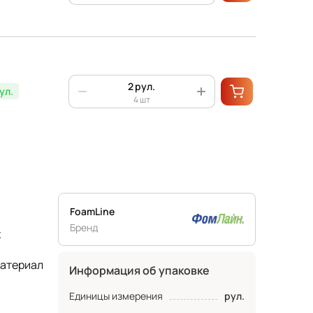
рул.
ул.
4 шт
FoamLine
Бренд
х
материал
Информация об упаковке
Единицы измерения
рул.