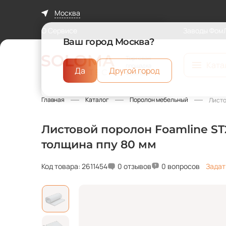
Москва
О Сервисе
Заводы Фом
Ваш город Москва?
Торговая
Ката
площадка
Да
Другой город
ФомЛайн
Главная
Каталог
Поролон мебельный
Листо
Листовой поролон Foamline ST2
толщина ппу 80 мм
Код товара: 2611454
0 отзывов
0 вопросов
Задат