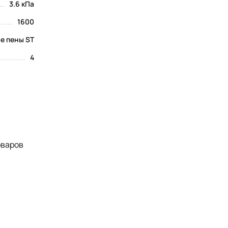
3.6 кПа
1600
е пены ST
4
оваров