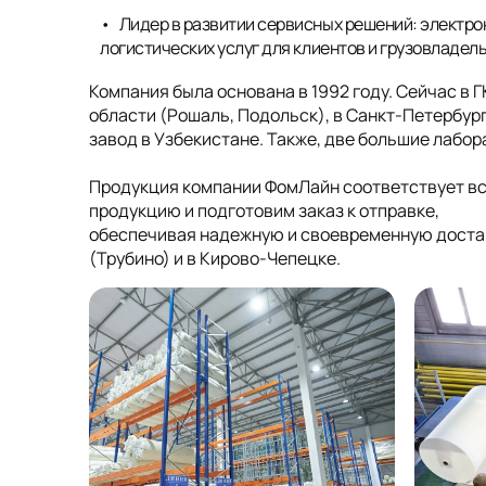
Лидер в развитии сервисных решений: электро
логистических услуг для клиентов и грузовладел
Компания была основана в 1992 году. Сейчас в 
области (Рошаль, Подольск), в Санкт-Петербург
завод в Узбекистане. Также, две большие лабо
Продукция компании ФомЛайн соответствует в
продукцию и подготовим заказ к отправке,
обеспечивая надежную и своевременную достав
(Трубино) и в Кирово-Чепецке.