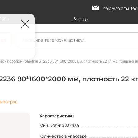
help@soloma.tec
Лайн
Бренды
лог
вой поролон Foamline ST2236 80*1600*2000 мм, плотность 22 кг/м3, толщина п
236 80*1600*2000 мм, плотность 22 кг
ь вопрос
Характеристики
Мин. кол-во заказа
Количество в упаковке