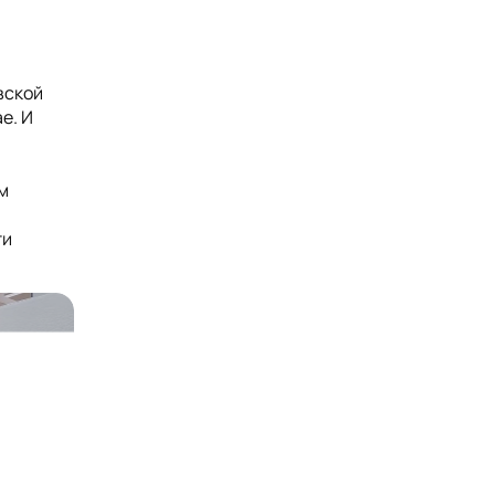
вской
е. И
м
ти