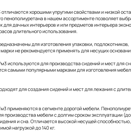
3 отличаются хорошими упругими свойствами и низкой ост
о пенополиуретана в нашем ассортименте позволяет выбр
ак для дачных интерьеров и или предметов интерьера экон
трасов длительного использования.
редназначены для изготовления упаковки, подлокотников,
 марки не рекомендуется применять для несущих основани
/м3 используются для производства сидений и мест для сн
ются самыми популярными марками для изготовления мебел
одходят для создания сидений и мест для лежания с длит
/м3 применяются в сегменте дорогой мебели. Пенополиуре
я производства мебели с долгим сроком эксплуатации (до 
сидения и сна. Отличается высокой несущей способностью
мой нагрузкой до 140 кг.