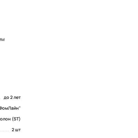
им
до 2 лет
ФомЛайн"
олон (ST)
2 шт