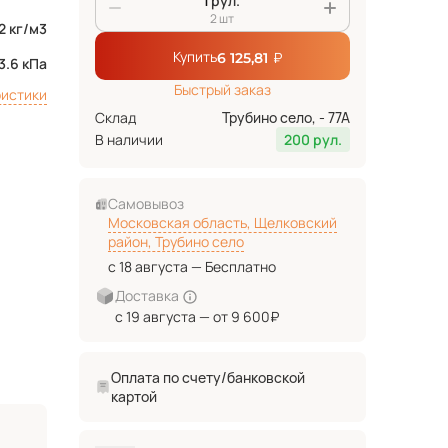
рул.
2 шт
2 кг/м3
Купить
₽
6 125,81
3.6 кПа
Быстрый заказ
ристики
Склад
Трубино село, - 77А
В наличии
200 рул.
Самовывоз
Московская область, Щелковский
район, Трубино село
с 18 августа — Бесплатно
Доставка
с 19 августа — от 9 600₽
Оплата по счету/банковской
картой