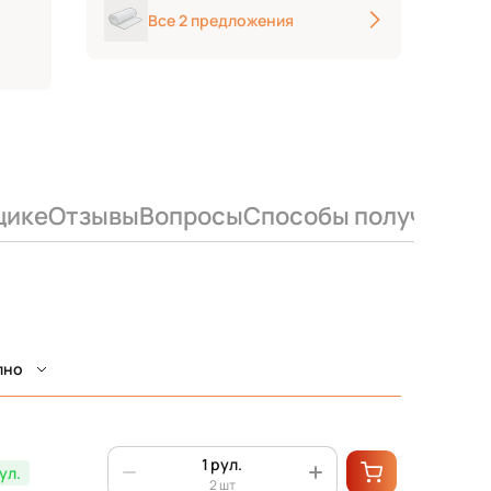
Все 2 предложения
щике
Отзывы
Вопросы
Способы получения
пно
рул.
ул.
2 шт