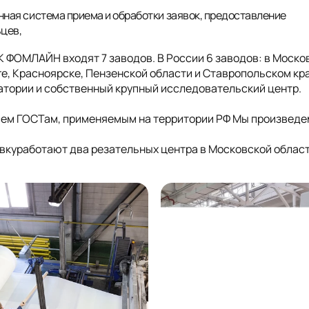
нная система приема и обработки заявок, предоставление
ьцев,
ГК ФОМЛАЙН входят 7 заводов. В России 6 заводов: в Моско
е, Красноярске, Пензенской области и Ставропольском кра
ратории и собственный крупный исследовательский центр.
сем ГОСТам, применяемым на территории РФ Мы произведе
куработают два резательных центра в Московской облас