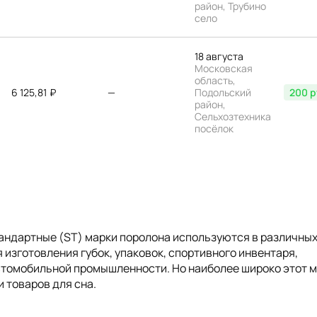
район, Трубино
село
18 августа
Московская
область,
6 125,81
₽
—
Подольский
200 р
район,
Сельхозтехника
посёлок
тандартные (ST) марки поролона используются в различны
 изготовления губок, упаковок, спортивного инвентаря,
автомобильной промышленности. Но наиболее широко этот 
 товаров для сна.