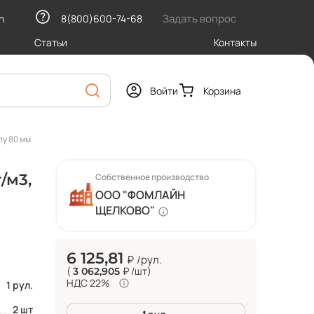
Задать вопрос
h
8(800)600-74-68
Статьи
Контакты
Войти
Корзина
пу 80 мм
/м3,
Собственное производство
ООО "ФОМЛАЙН
ЩЕЛКОВО"
6 125,81
₽
/рул.
(
₽
/шт
)
3 062,905
НДС 22%
1 рул.
2 шт