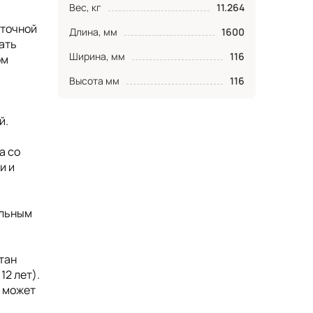
Вес, кг
11.264
аточной
Длина, мм
1600
ать
Ширина, мм
116
ом
Высота мм
116
й.
а со
и и
ельным
тан
12 лет).
, может