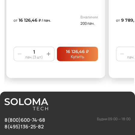
В наличии
16 126,46
9 789,
от
₽ / пач.
от
200 пач.
₽
16 126,46
Купить
пач.(3 шт)
пач.
Будни 09:00 — 18:00
8(800)600-74-68
8(495)136-25-82