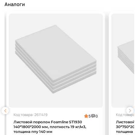
Аналоги
Код товара: 2611419
Код товара
5
0
Листовой поролон Foamline ST1930
Листовой
140*1800*2000 мм, плотность 19 кг/м3,
30*750*20
толщина ппу 140 мм
толщина 