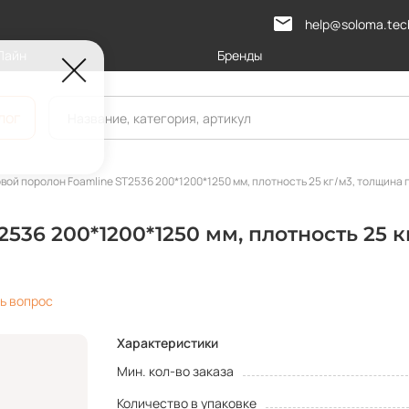
help@soloma.tec
Лайн
Бренды
лог
вой поролон Foamline ST2536 200*1200*1250 мм, плотность 25 кг/м3, толщина 
536 200*1200*1250 мм, плотность 25 к
ь вопрос
Характеристики
Мин. кол-во заказа
Количество в упаковке