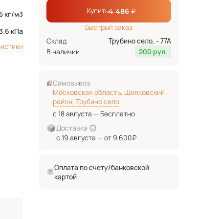
Купить
₽
4 486
5 кг/м3
Быстрый заказ
3.6 кПа
Склад
Трубино село, - 77А
ристики
В наличии
200 рул.
Самовывоз
Московская область, Щелковский
район, Трубино село
с 18 августа — Бесплатно
Доставка
с 19 августа — от 9 600₽
Оплата по счету/банковской
картой