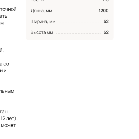
аточной
Длина, мм
1200
ать
Ширина, мм
52
ом
Высота мм
52
й.
а со
и и
ельным
тан
12 лет).
, может