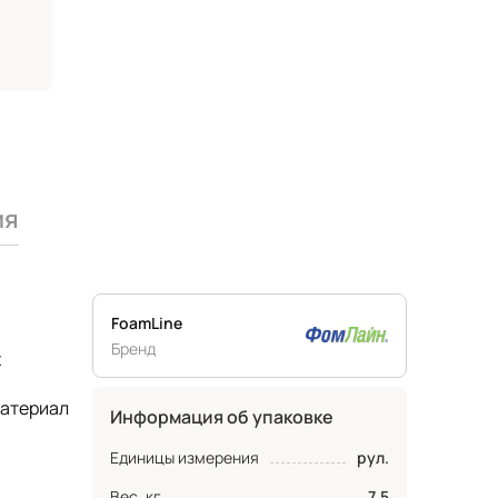
ия
FoamLine
Бренд
х
материал
Информация об упаковке
Единицы измерения
рул.
Вес, кг
7.5