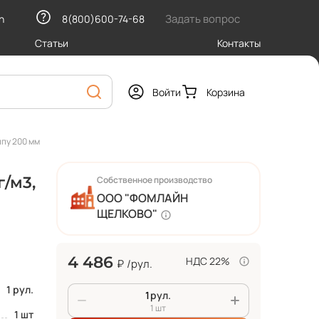
Задать вопрос
h
8(800)600-74-68
Статьи
Контакты
Войти
Корзина
ппу 200 мм
г/м3,
Собственное производство
ООО "ФОМЛАЙН
ЩЕЛКОВО"
4 486
НДС 22%
₽
/рул.
1 рул.
рул.
1 шт
1 шт