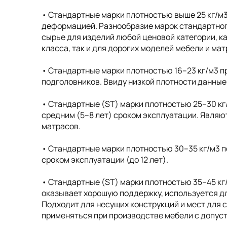
• Cтандартные марки плотностью выше 25 кг/м
деформацией. Разнообразие марок стандартног
сырье для изделий любой ценовой категории, к
класса, так и для дорогих моделей мебели и ма
• Cтандартные марки плотностью 16–23 кг/м3 п
подголовников. Ввиду низкой плотности данные
• Стандартные (ST) марки плотностью 25–30 кг
средним (5–8 лет) сроком эксплуатации. Явля
матрасов.
• Стандартные марки плотностью 30–35 кг/м3 п
сроком эксплуатации (до 12 лет).
• Стандартные (ST) марки плотностью 35–45 кг
оказывает хорошую поддержку, используется дл
Подходит для несущих конструкций и мест для 
применяться при производстве мебели с допусти