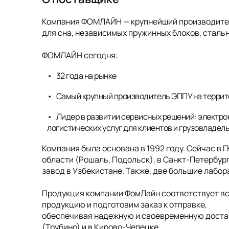
Компания ФОМЛАЙН — крупнейший производитель
для сна, независимых пружинных блоков, стальн
ФОМЛАЙН сегодня:
32 года на рынке
Самый крупный производитель ЭППУ на террит
Лидер в развитии сервисных решений: электро
логистических услуг для клиентов и грузовладел
Компания была основана в 1992 году. Сейчас в 
области (Рошаль, Подольск), в Санкт-Петербург
завод в Узбекистане. Также, две большие лабо
Продукция компании ФомЛайн соответствует в
продукцию и подготовим заказ к отправке,
обеспечивая надежную и своевременную достав
(Трубино) и в Кирово-Чепецке.