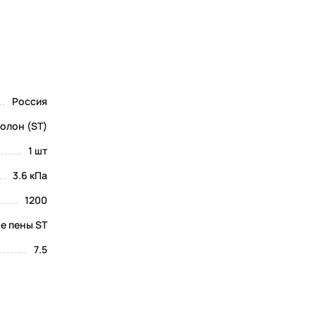
Россия
олон (ST)
1 шт
3.6 кПа
1200
е пены ST
7.5