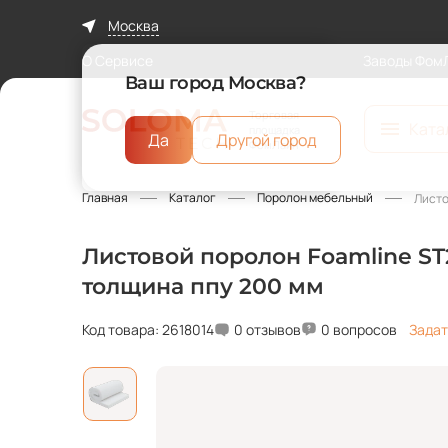
Москва
О Сервисе
Заводы Фом
Ваш город Москва?
Торговая
Ката
площадка
Да
Другой город
ФомЛайн
Главная
Каталог
Поролон мебельный
Листо
Листовой поролон Foamline ST2
толщина ппу 200 мм
Код товара: 2618014
0 отзывов
0 вопросов
Задат