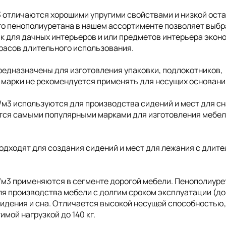
3 отличаются хорошими упругими свойствами и низкой ост
о пенополиуретана в нашем ассортименте позволяет выбр
ак для дачных интерьеров и или предметов интерьера экон
трасов длительного использования.
редназначены для изготовления упаковки, подлокотников,
 марки не рекомендуется применять для несущих основани
/м3 используются для производства сидений и мест для сн
ются самыми популярными марками для изготовления мебел
одходят для создания сидений и мест для лежания с длит
/м3 применяются в сегменте дорогой мебели. Пенополиуре
я производства мебели с долгим сроком эксплуатации (до 
сидения и сна. Отличается высокой несущей способностью
мой нагрузкой до 140 кг.