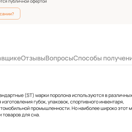
ется публичной офертой
исании?
авщике
Отзывы
Вопросы
Способы получен
тандартные (ST) марки поролона используются в различны
 изготовления губок, упаковок, спортивного инвентаря,
автомобильной промышленности. Но наиболее широко этот 
 товаров для сна.