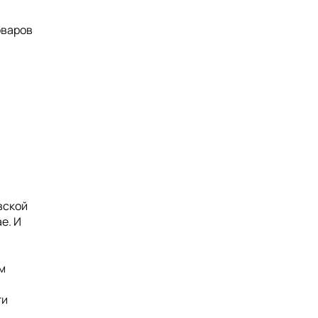
оваров
вской
е. И
м
ти