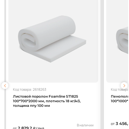
Код товара: 2618263
Код товара
Листовой поролон Foamline ST1825
Пенополи
100*700*2000 мм, плотность 18 кг/м3,
100*1000*
толщина ппу 100 мм
3 456,
от
В наличии
2 829,2
от
₽ / рул.