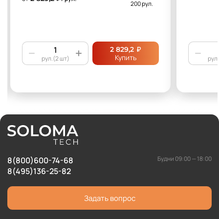
200 рул.
₽
2 829,2
Купить
рул.(2 шт)
рул.
Будни 09:00 — 18:00
8(800)600-74-68
8(495)136-25-82
Задать вопрос