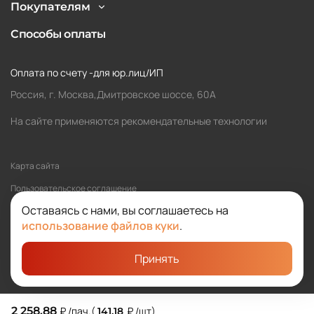
Покупателям
Способы оплаты
Оплата по счету -для юр.лиц/ИП
Россия, г. Москва,Дмитровское шоссе, 60А
На сайте применяются рекомендательные технологии
Карта сайта
Пользовательское соглашение
Оставаясь с нами, вы соглашаетесь на
Политика обработки персональных данных
использование файлов куки
.
Принять
©2026 SOLOMA
Студия «Сибирикс»
2 258,88
₽
/пач.
(
₽
/шт
)
141,18