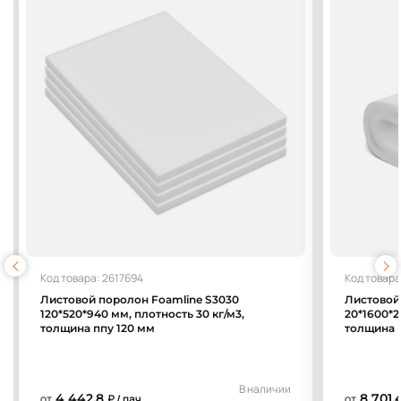
Код товара: 2617694
Код товара
Листовой поролон Foamline S3030
Листовой
120*520*940 мм, плотность 30 кг/м3,
20*1600*2
толщина ппу 120 мм
толщина 
В наличии
4 442,8
8 701,
от
₽ / пач.
от