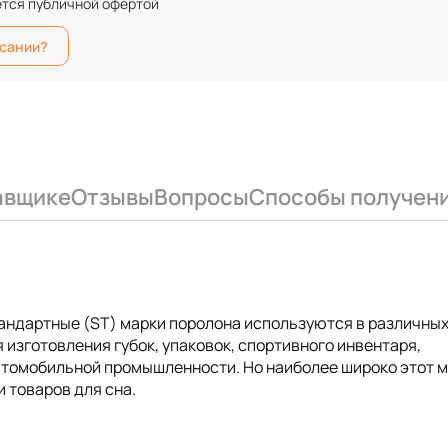
ется публичной офертой
исании?
авщике
Отзывы
Вопросы
Способы получен
тандартные (ST) марки поролона используются в различны
 изготовления губок, упаковок, спортивного инвентаря,
автомобильной промышленности. Но наиболее широко этот 
 товаров для сна.