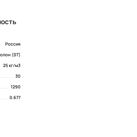
ность
Россия
олон (ST)
25 кг/м3
30
1290
0.677