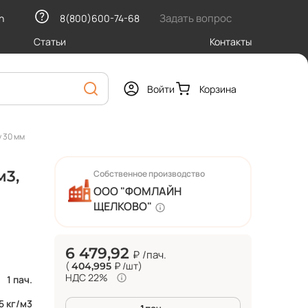
Задать вопрос
h
8(800)600-74-68
Статьи
Контакты
Войти
Корзина
 30 мм
м3,
Собственное производство
ООО "ФОМЛАЙН
ЩЕЛКОВО"
6 479,92
₽
/пач.
(
₽
/шт
)
404,995
НДС 22%
1 пач.
5 кг/м3