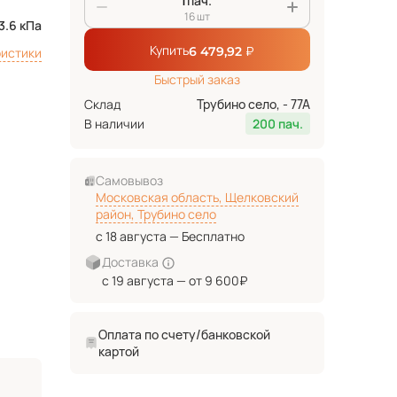
пач.
16 шт
3.6 кПа
Купить
₽
6 479,92
ристики
Быстрый заказ
Склад
Трубино село, - 77А
В наличии
200 пач.
Самовывоз
Московская область, Щелковский
район, Трубино село
с 18 августа — Бесплатно
Доставка
с 19 августа — от 9 600₽
Оплата по счету/банковской
картой