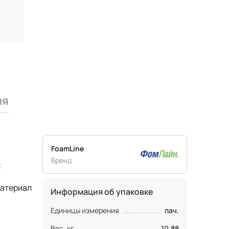
ия
FoamLine
Бренд
х
материал
Информация об упаковке
Единицы измерения
пач.
Вес, кг
10.88