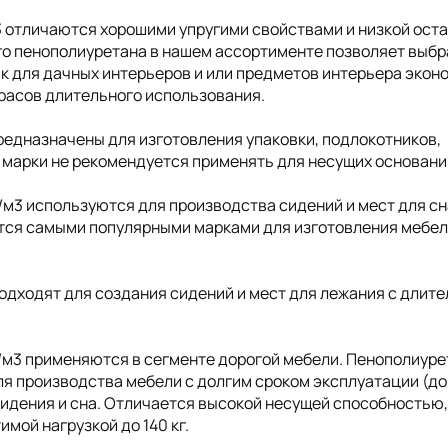
3 отличаются хорошими упругими свойствами и низкой ост
о пенополиуретана в нашем ассортименте позволяет выбр
ак для дачных интерьеров и или предметов интерьера экон
трасов длительного использования.
редназначены для изготовления упаковки, подлокотников,
 марки не рекомендуется применять для несущих основани
/м3 используются для производства сидений и мест для сн
ются самыми популярными марками для изготовления мебел
одходят для создания сидений и мест для лежания с длит
/м3 применяются в сегменте дорогой мебели. Пенополиуре
я производства мебели с долгим сроком эксплуатации (до 
сидения и сна. Отличается высокой несущей способностью
мой нагрузкой до 140 кг.