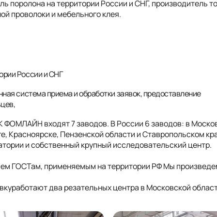
 поролона на территории России и СНГ, производитель т
ой проволоки и мебельного клея.
ории России и СНГ
нная система приема и обработки заявок, предоставление
ьцев,
ГК ФОМЛАЙН входят 7 заводов. В России 6 заводов: в Моско
е, Красноярске, Пензенской области и Ставропольском кра
ратории и собственный крупный исследовательский центр.
сем ГОСТам, применяемым на территории РФ Мы произведе
куработают два резательных центра в Московской облас