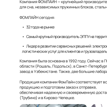
Компания ФОМЛАЙН — крупнейший производитель
для сна, независимых пружинных блоков, стальн
ФОМЛАЙН сегодня:
32 года на рынке
Самый крупный производитель ЭППУ на террит
Лидер в развитии сервисных решений: электро
логистических услуг для клиентов и грузовладел
Компания была основана в 1992 году. Сейчас в 
области (Рошаль, Подольск), в Санкт-Петербург
завод в Узбекистане. Также, две большие лабо
Продукция компании ФомЛайн соответствует в
продукцию и подготовим заказ к отправке,
обеспечивая надежную и своевременную достав
(Трубино) и в Кирово-Чепецке.