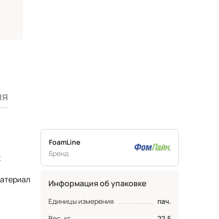
ия
FoamLine
Бренд
х
материал
Информация об упаковке
Единицы измерения
пач.
Вес, кг
22.5