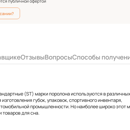
ется публичной офертой
исании?
авщике
Отзывы
Вопросы
Способы получен
тандартные (ST) марки поролона используются в различны
 изготовления губок, упаковок, спортивного инвентаря,
автомобильной промышленности. Но наиболее широко этот 
 товаров для сна.