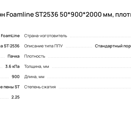
н Foamline ST2536 50*900*2000 мм, пло
FoamLine
Страна-изготовитель
а ST:2536
Описание типа ППУ
Стандартный пор
Пачка
Плотность
3.6 кПа
Толщина, мм
900
Длина, мм
е пены ST
Степень сжатия
2.25