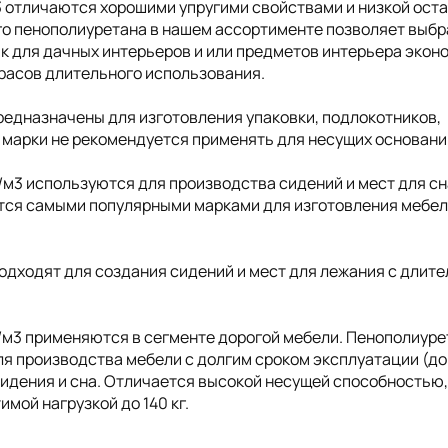
3 отличаются хорошими упругими свойствами и низкой ост
о пенополиуретана в нашем ассортименте позволяет выбр
ак для дачных интерьеров и или предметов интерьера экон
трасов длительного использования.
редназначены для изготовления упаковки, подлокотников,
 марки не рекомендуется применять для несущих основани
/м3 используются для производства сидений и мест для сн
ются самыми популярными марками для изготовления мебел
одходят для создания сидений и мест для лежания с длит
/м3 применяются в сегменте дорогой мебели. Пенополиуре
я производства мебели с долгим сроком эксплуатации (до 
сидения и сна. Отличается высокой несущей способностью
мой нагрузкой до 140 кг.