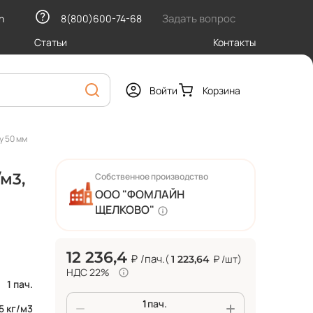
Задать вопрос
h
8(800)600-74-68
Статьи
Контакты
Войти
Корзина
у 50 мм
м3,
Собственное производство
ООО "ФОМЛАЙН
ЩЕЛКОВО"
12 236,4
₽
/пач.
(
₽
/шт
)
1 223,64
НДС 22%
1 пач.
пач.
5 кг/м3