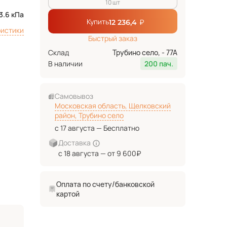
10 шт
3.6 кПа
Купить
₽
12 236,4
ристики
Быстрый заказ
Склад
Трубино село, - 77А
В наличии
200 пач.
Самовывоз
Московская область, Щелковский
район, Трубино село
с 17 августа — Бесплатно
Доставка
с 18 августа — от 9 600₽
Оплата по счету/банковской
картой