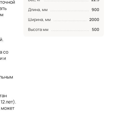
аточной
ать
Длина, мм
900
ом
Ширина, мм
2000
Высота мм
500
й.
а со
и и
ельным
тан
12 лет).
, может