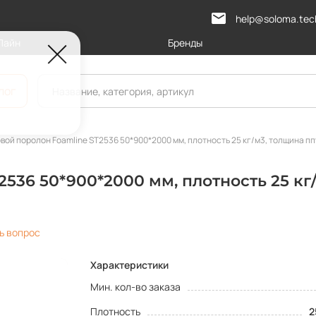
help@soloma.tec
Лайн
Бренды
лог
вой поролон Foamline ST2536 50*900*2000 мм, плотность 25 кг/м3, толщина пп
536 50*900*2000 мм, плотность 25 кг/
ь вопрос
Характеристики
Мин. кол-во заказа
Плотность
2