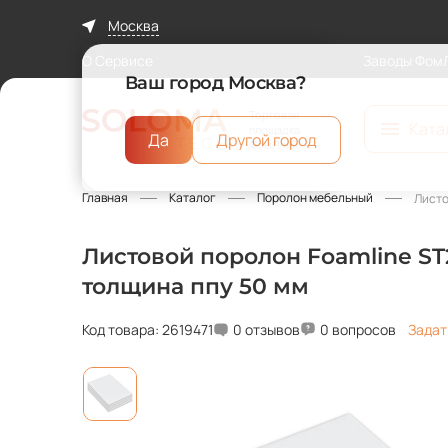
Москва
О Сервисе
Заводы Фом
Ваш город Москва?
Торговая
Ката
площадка
Да
Другой город
ФомЛайн
Главная
Каталог
Поролон мебельный
Листо
Листовой поролон Foamline ST2
толщина ппу 50 мм
Код товара: 2619471
0 отзывов
0 вопросов
Задат