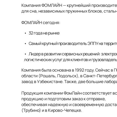
Компания ФОМЛАЙН — крупнейший производитель
для сна, независимых пружинных блоков, стальн
ФОМЛАЙН сегодня:
32 года на рынке
Самый крупный производитель ЭППУ на террит
Лидер в развитии сервисных решений: электро
логистических услуг для клиентов и грузовладел
Компания была основана в 1992 году. Сейчас в 
области (Рошаль, Подольск), в Санкт-Петербург
завод в Узбекистане. Также, две большие лабо
Продукция компании ФомЛайн соответствует в
продукцию и подготовим заказ к отправке,
обеспечивая надежную и своевременную достав
(Трубино) и в Кирово-Чепецке.