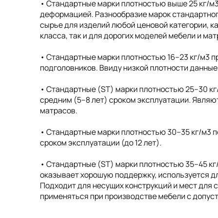
• Cтандартные марки плотностью выше 25 кг/м
деформацией. Разнообразие марок стандартног
сырье для изделий любой ценовой категории, к
класса, так и для дорогих моделей мебели и ма
• Cтандартные марки плотностью 16–23 кг/м3 п
подголовников. Ввиду низкой плотности данные
• Стандартные (ST) марки плотностью 25–30 кг
средним (5–8 лет) сроком эксплуатации. Явля
матрасов.
• Стандартные марки плотностью 30–35 кг/м3 п
сроком эксплуатации (до 12 лет).
• Стандартные (ST) марки плотностью 35–45 кг
оказывает хорошую поддержку, используется дл
Подходит для несущих конструкций и мест для 
применяться при производстве мебели с допусти