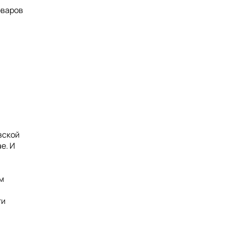
оваров
вской
е. И
м
ти